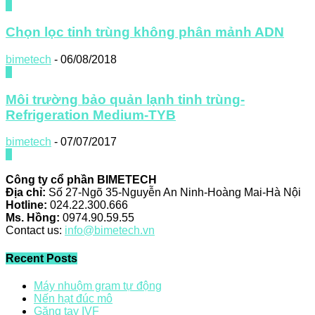
0
Chọn lọc tinh trùng không phân mảnh ADN
bimetech
-
06/08/2018
0
Môi trường bảo quản lạnh tinh trùng-
Refrigeration Medium-TYB
bimetech
-
07/07/2017
0
Công ty cổ phần BIMETECH
Địa chỉ:
Số 27-Ngõ 35-Nguyễn An Ninh-Hoàng Mai-Hà Nội
Hotline:
024.22.300.666
Ms. Hồng:
0974.90.59.55
Contact us:
info@bimetech.vn
Recent Posts
Máy nhuộm gram tự động
Nến hạt đúc mô
Găng tay IVF