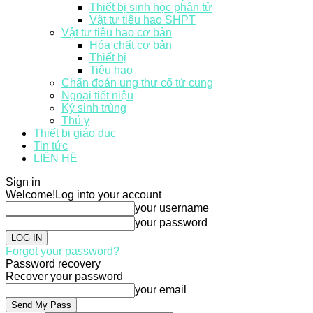
Thiết bị sinh học phân tử
Vật tư tiêu hao SHPT
Vật tư tiêu hao cơ bản
Hóa chất cơ bản
Thiết bị
Tiêu hao
Chẩn đoán ung thư cổ tử cung
Ngoại tiết niệu
Ký sinh trùng
Thú y
Thiết bị giáo dục
Tin tức
LIÊN HỆ
Sign in
Welcome!
Log into your account
your username
your password
Forgot your password?
Password recovery
Recover your password
your email