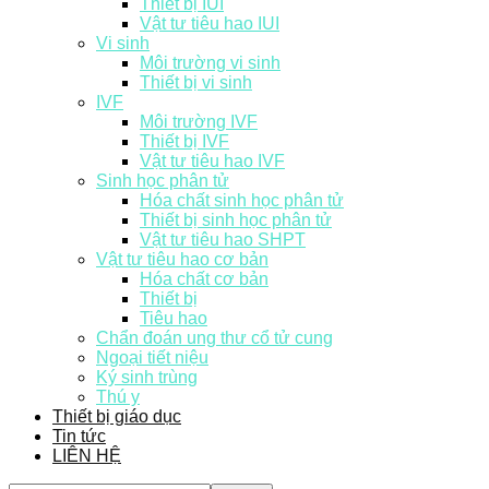
Thiết bị IUI
Vật tư tiêu hao IUI
Vi sinh
Môi trường vi sinh
Thiết bị vi sinh
IVF
Môi trường IVF
Thiết bị IVF
Vật tư tiêu hao IVF
Sinh học phân tử
Hóa chất sinh học phân tử
Thiết bị sinh học phân tử
Vật tư tiêu hao SHPT
Vật tư tiêu hao cơ bản
Hóa chất cơ bản
Thiết bị
Tiêu hao
Chẩn đoán ung thư cổ tử cung
Ngoại tiết niệu
Ký sinh trùng
Thú y
Thiết bị giáo dục
Tin tức
LIÊN HỆ