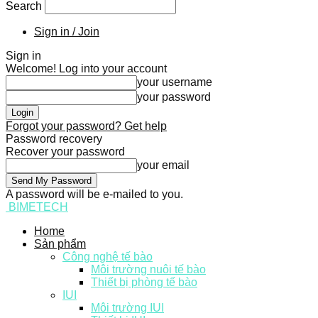
Search
Sign in / Join
Sign in
Welcome! Log into your account
your username
your password
Forgot your password? Get help
Password recovery
Recover your password
your email
A password will be e-mailed to you.
BIMETECH
Home
Sản phẩm
Công nghệ tế bào
Môi trường nuôi tế bào
Thiết bị phòng tế bào
IUI
Môi trường IUI