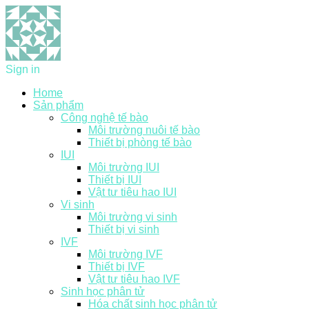
Sign in
Home
Sản phẩm
Công nghệ tế bào
Môi trường nuôi tế bào
Thiết bị phòng tế bào
IUI
Môi trường IUI
Thiết bị IUI
Vật tư tiêu hao IUI
Vi sinh
Môi trường vi sinh
Thiết bị vi sinh
IVF
Môi trường IVF
Thiết bị IVF
Vật tư tiêu hao IVF
Sinh học phân tử
Hóa chất sinh học phân tử