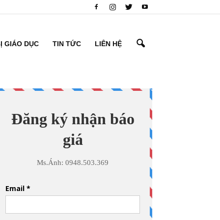
BỊ GIÁO DỤC
TIN TỨC
LIÊN HỆ