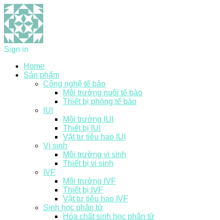
Sign in
Home
Sản phẩm
Công nghệ tế bào
Môi trường nuôi tế bào
Thiết bị phòng tế bào
IUI
Môi trường IUI
Thiết bị IUI
Vật tư tiêu hao IUI
Vi sinh
Môi trường vi sinh
Thiết bị vi sinh
IVF
Môi trường IVF
Thiết bị IVF
Vật tư tiêu hao IVF
Sinh học phân tử
Hóa chất sinh học phân tử