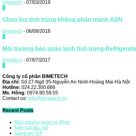
bimetech
-
07/03/2019
0
Chọn lọc tinh trùng không phân mảnh ADN
bimetech
-
06/08/2018
0
Môi trường bảo quản lạnh tinh trùng-Refrigera
bimetech
-
07/07/2017
0
Công ty cổ phần BIMETECH
Địa chỉ:
Số 27-Ngõ 35-Nguyễn An Ninh-Hoàng Mai-Hà Nội
Hotline:
024.22.300.666
Ms. Hồng:
0974.90.59.55
Contact us:
info@bimetech.vn
Recent Posts
Máy nhuộm gram tự động
Nến hạt đúc mô
Găng tay IVF