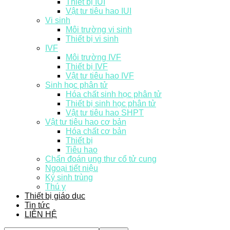
Thiết bị IUI
Vật tư tiêu hao IUI
Vi sinh
Môi trường vi sinh
Thiết bị vi sinh
IVF
Môi trường IVF
Thiết bị IVF
Vật tư tiêu hao IVF
Sinh học phân tử
Hóa chất sinh học phân tử
Thiết bị sinh học phân tử
Vật tư tiêu hao SHPT
Vật tư tiêu hao cơ bản
Hóa chất cơ bản
Thiết bị
Tiêu hao
Chẩn đoán ung thư cổ tử cung
Ngoại tiết niệu
Ký sinh trùng
Thú y
Thiết bị giáo dục
Tin tức
LIÊN HỆ