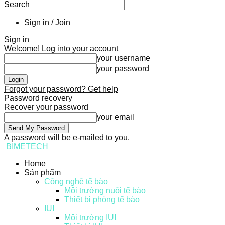
Search
Sign in / Join
Sign in
Welcome! Log into your account
your username
your password
Forgot your password? Get help
Password recovery
Recover your password
your email
A password will be e-mailed to you.
BIMETECH
Home
Sản phẩm
Công nghệ tế bào
Môi trường nuôi tế bào
Thiết bị phòng tế bào
IUI
Môi trường IUI