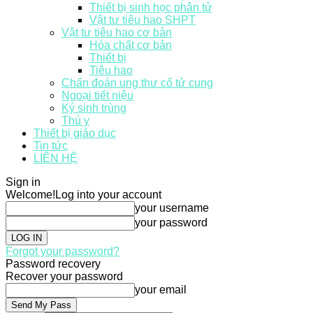
Thiết bị sinh học phân tử
Vật tư tiêu hao SHPT
Vật tư tiêu hao cơ bản
Hóa chất cơ bản
Thiết bị
Tiêu hao
Chẩn đoán ung thư cổ tử cung
Ngoại tiết niệu
Ký sinh trùng
Thú y
Thiết bị giáo dục
Tin tức
LIÊN HỆ
Sign in
Welcome!
Log into your account
your username
your password
Forgot your password?
Password recovery
Recover your password
your email