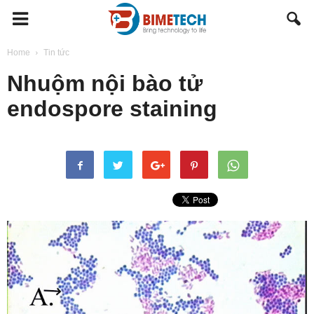
BIMETECH
Home
Tin tức
Nhuộm nội bào tử
endospore staining