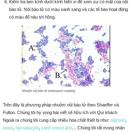
Kiểm tra lam kính dưới kính hiển vi để xem sự có mặt của nội
bào tử. Nội bào tử có màu xanh sáng và các tế bào hoạt động
có màu đổ nâu tới hồng.
Nhuộm nội bào tử endospore staining
Trên đây là phương pháp nhuộm nội bào tử theo Shaeffer và
Fulton. Chúng tôi hy vọng bài viết sẽ hữu ích với Quí khách.
Ngoài ra chúng tôi cung cấp nhiều hóa chất thiết bị như:
nigrosin
,
eosin
,
hematoxylin
,
xanh cresyl ánh
… Chúng tôi rất mong nhận