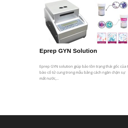
Eprep GYN Solution
Eprep GYN solution giúp bảo tồn trạng thái gốc của 
bào cổ tử cung trong mẫu bằng cách ngăn chặn sự
mất nước,...