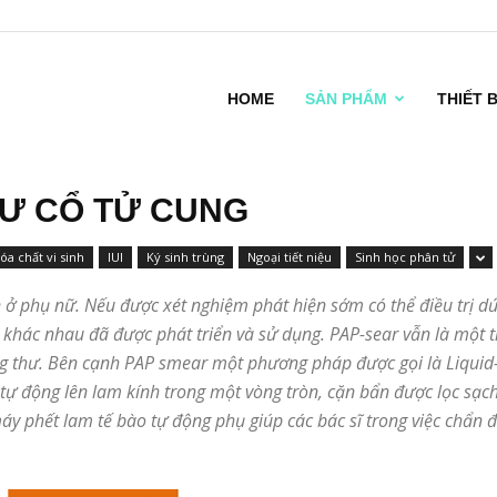
HOME
SẢN PHẨM
THIẾT 
Ư CỔ TỬ CUNG
óa chất vi sinh
IUI
Ký sinh trùng
Ngoại tiết niệu
Sinh học phân tử
 ở phụ nữ. Nếu được xét nghiệm phát hiện sớm có thể điều trị dứ
 khác nhau đã được phát triển và sử dụng. PAP-sear vẫn là một
ung thư. Bên cạnh PAP smear một phương pháp được gọi là Liquid-
ào tự động lên lam kính trong một vòng tròn, cặn bẩn được lọc sạ
áy phết lam tế bào tự động phụ giúp các bác sĩ trong việc chẩn 