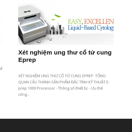
Xét nghiệm ung thư cổ tử cung
Eprep
tế
XÉT NGHIỆM UNG THƯ CỔ TỬ CUNG EPREP TỔNG
QUAN CẤU THÀNH SẢN PHẨM ĐẶC TÍNH KỸ THUẬT E-
prep 1000 Processor - Thông số thiết bị: - Ưu thế
công...