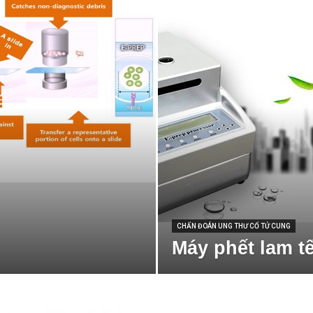
CHẨN ĐOÁN UNG THƯ CỔ TỬ CUNG
Máy phết lam t