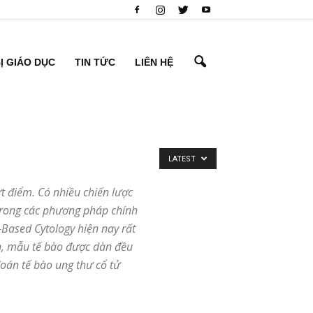
BỊ GIÁO DỤC
TIN TỨC
LIÊN HỆ
LATEST
t điểm. Có nhiều chiến lược
 trong các phương pháp chính
Based Cytology hiện nay rất
ch, mẫu tế bào được dàn đều
đoán tế bào ung thư cổ tử