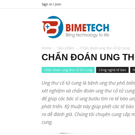
Sign in / Join
BIMETECH
Home
Sản phẩm
Chẩn đoán ung thư cổ tử cung
CHẨN ĐOÁN UNG TH
Chẩn đoán ung thư cổ tử cung
Công nghệ tế bào
H
Ung thư cổ tử cung là bệnh ung thư phổ biến
xét nghiệm và chẩn đoán ung thư cổ tử cung
để giúp các bác sĩ ung bướu tìm ra tế bào 
phát triển. Kỹ thuật này giúp phết các tế b
ra dễ đánh giá. Chúng tôi chuyên cung cấp m
cung.