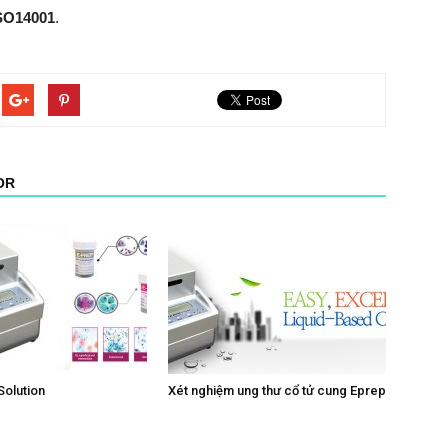
ISO14001
.
OR
olution
Xét nghiệm ung thư cổ tử cung Eprep