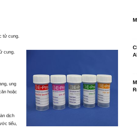
M
c tử cung.
C
ử cung.
A
M
ang, ung
R
 căn hoặc
àn dịch
ước tiểu,