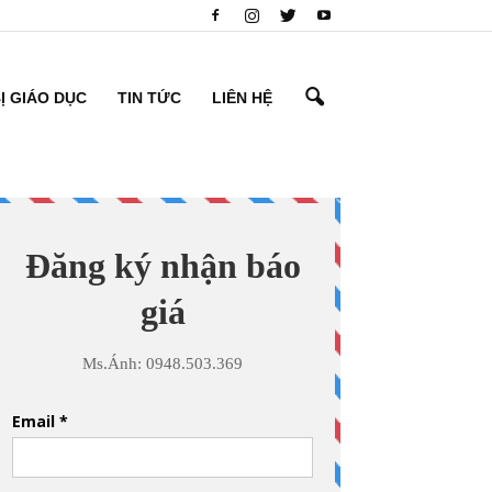
BỊ GIÁO DỤC
TIN TỨC
LIÊN HỆ