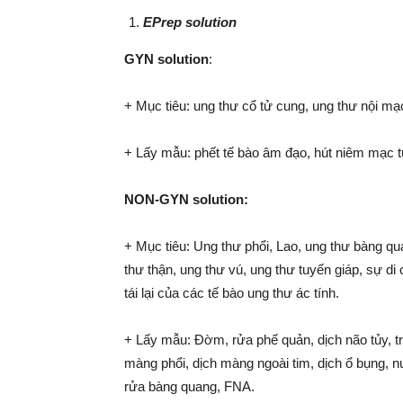
EPrep solution
GYN solution
:
+ Mục tiêu: ung thư cổ tử cung, ung thư nội mạ
+ Lấy mẫu: phết tế bào âm đạo, hút niêm mạc t
NON-GYN solution:
+ Mục tiêu: Ung thư phổi, Lao, ung thư bàng qu
thư thận, ung thư vú, ung thư tuyến giáp, sự di
tái lại của các tế bào ung thư ác tính.
+ Lấy mẫu: Đờm, rửa phế quản, dịch não tủy, tr
màng phổi, dịch màng ngoài tim, dịch ổ bụng, n
rửa bàng quang, FNA.