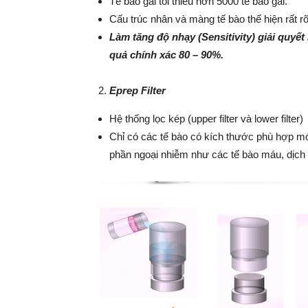
Tế bào gai tối thiểu hơn 5000 tế bào gai.
Cấu trúc nhân và màng tế bào thể hiện rất rõ
Làm tăng độ nhạy (Sensitivity) giải quyết 
quả chính xác 80 – 90%.
Eprep Filter
Hệ thống lọc kép (upper filter và lower filter)
Chỉ có các tế bào có kích thước phù hợp mới
phần ngoại nhiễm như các tế bào máu, dịch