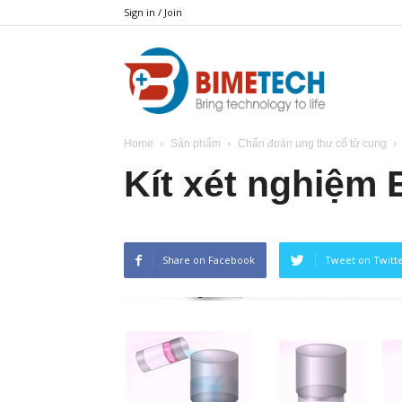
Sign in / Join
BIMETECH
Home
Sản phẩm
Chẩn đoán ung thư cổ tử cung
Kít xét nghiệm 
Share on Facebook
Tweet on Twitt