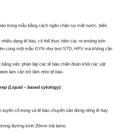
tế bào trong mẫu bằng cách ngăn chặn sự mất nước, biến
 nhiều dạng tế bào, có thể thực hiện các re-testing trên
 trên cùng một mẫu GYN như test STD, HPV mà không cần
t bằng việc phân lập các tế bào chẩn đoán khỏi các vật
otein làm cản trở tầm nhìn tế bào.
ep (Liquid – based cytology):
o tuyến cổ trong và tế bào chuyển sản đứng riêng lẻ hay
trong đường kính 20mm trải lame.