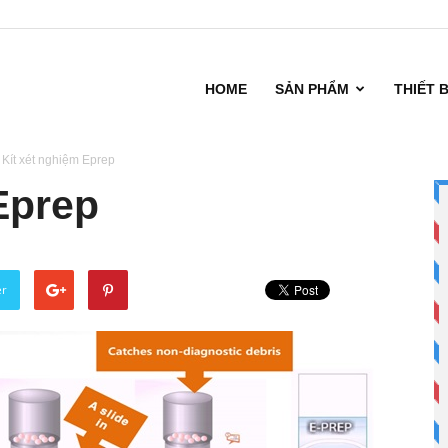
HOME
SẢN PHẨM
THIẾT 
Kít xét nghiệm Eprep
Eprep
er