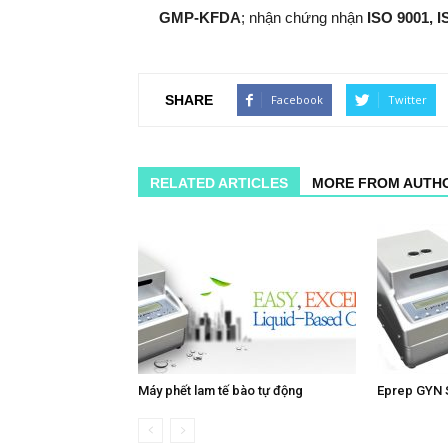
GMP-KFDA
; nhận chứng nhận
ISO 9001, 
SHARE
Facebook
Twitter
RELATED ARTICLES
MORE FROM AUTH
Máy phết lam tế bào tự động
Eprep GYN S