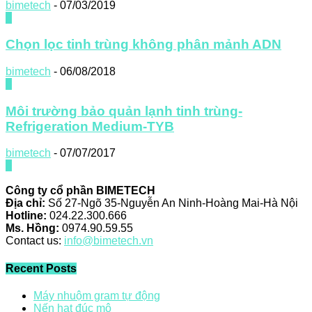
bimetech
-
07/03/2019
0
Chọn lọc tinh trùng không phân mảnh ADN
bimetech
-
06/08/2018
0
Môi trường bảo quản lạnh tinh trùng-
Refrigeration Medium-TYB
bimetech
-
07/07/2017
0
Công ty cổ phần BIMETECH
Địa chỉ:
Số 27-Ngõ 35-Nguyễn An Ninh-Hoàng Mai-Hà Nội
Hotline:
024.22.300.666
Ms. Hồng:
0974.90.59.55
Contact us:
info@bimetech.vn
Recent Posts
Máy nhuộm gram tự động
Nến hạt đúc mô