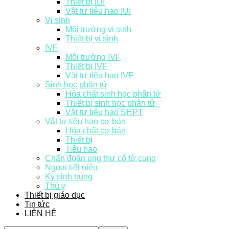
Thiết bị IUI
Vật tư tiêu hao IUI
Vi sinh
Môi trường vi sinh
Thiết bị vi sinh
IVF
Môi trường IVF
Thiết bị IVF
Vật tư tiêu hao IVF
Sinh học phân tử
Hóa chất sinh học phân tử
Thiết bị sinh học phân tử
Vật tư tiêu hao SHPT
Vật tư tiêu hao cơ bản
Hóa chất cơ bản
Thiết bị
Tiêu hao
Chẩn đoán ung thư cổ tử cung
Ngoại tiết niệu
Ký sinh trùng
Thú y
Thiết bị giáo dục
Tin tức
LIÊN HỆ