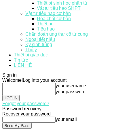
Thiết bị sinh học phân tử
Vật tư tiêu hao SHPT
Vật tư tiêu hao cơ bản
Hóa chất cơ bản
Thiết bị
Tiêu hao
Chẩn đoán ung thư cổ tử cung
Ngoại tiết niệu
Ký sinh trùng
Thú y
Thiết bị giáo dục
Tin tức
LIÊN HỆ
Sign in
Welcome!
Log into your account
your username
your password
Forgot your password?
Password recovery
Recover your password
your email