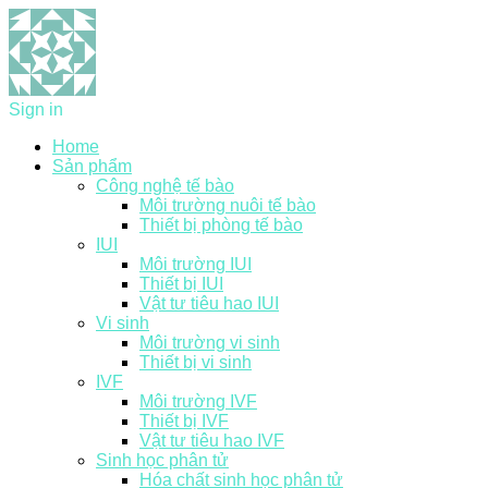
Sign in
Home
Sản phẩm
Công nghệ tế bào
Môi trường nuôi tế bào
Thiết bị phòng tế bào
IUI
Môi trường IUI
Thiết bị IUI
Vật tư tiêu hao IUI
Vi sinh
Môi trường vi sinh
Thiết bị vi sinh
IVF
Môi trường IVF
Thiết bị IVF
Vật tư tiêu hao IVF
Sinh học phân tử
Hóa chất sinh học phân tử