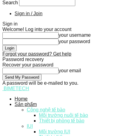
Search
Sign in / Join
Sign in
Welcome! Log into your account
your username
your password
Forgot your password? Get help
Password recovery
Recover your password
your email
A password will be e-mailed to you.
BIMETECH
Home
Sản phẩm
Công nghệ tế bào
Môi trường nuôi tế bào
Thiết bị phòng tế bào
IUI
Môi trường IUI