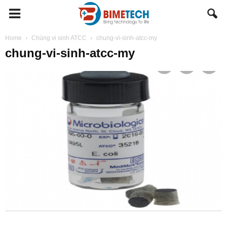
BIMETECH
Home
Chủng vi sinh ATCC
chung-vi-sinh-atcc-my
chung-vi-sinh-atcc-my