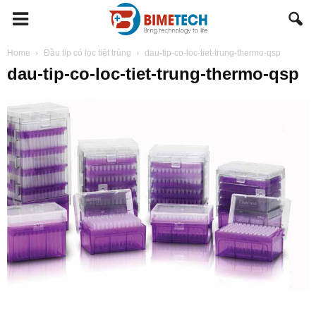
BIMETECH
Home
Đầu tip có lọc tiệt trùng
dau-tip-co-loc-tiet-trung-thermo-qsp
dau-tip-co-loc-tiet-trung-thermo-qsp