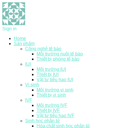
Sign in
Home
Sản phẩm
Công nghệ tế bào
Môi trường nuôi tế bào
Thiết bị phòng tế bào
IUI
Môi trường IUI
Thiết bị IUI
Vật tư tiêu hao IUI
Vi sinh
Môi trường vi sinh
Thiết bị vi sinh
IVF
Môi trường IVF
Thiết bị IVF
Vật tư tiêu hao IVF
Sinh học phân tử
Hóa chất sinh học phân tử