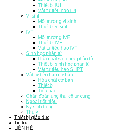
Thiết bị IUI
Vật tư tiêu hao IUI
Vi sinh
Môi trường vi sinh
Thiết bị vi sinh
IVF
Môi trường IVF
Thiết bị IVF
Vật tư tiêu hao IVF
Sinh học phân tử
Hóa chất sinh học phân tử
Thiết bị sinh học phân tử
Vật tư tiêu hao SHPT
Vật tư tiêu hao cơ bản
Hóa chất cơ bản
Thiết bị
Tiêu hao
Chẩn đoán ung thư cổ tử cung
Ngoại tiết niệu
Ký sinh trùng
Thú y
Thiết bị giáo dục
Tin tức
LIÊN HỆ