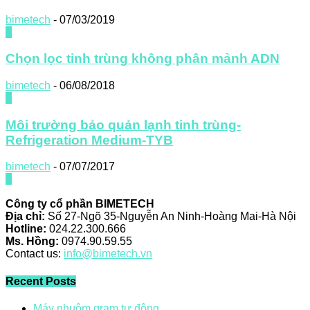
bimetech
-
07/03/2019
0
Chọn lọc tinh trùng không phân mảnh ADN
bimetech
-
06/08/2018
0
Môi trường bảo quản lạnh tinh trùng-
Refrigeration Medium-TYB
bimetech
-
07/07/2017
0
Công ty cổ phần BIMETECH
Địa chỉ:
Số 27-Ngõ 35-Nguyễn An Ninh-Hoàng Mai-Hà Nội
Hotline:
024.22.300.666
Ms. Hồng:
0974.90.59.55
Contact us:
info@bimetech.vn
Recent Posts
Máy nhuộm gram tự động