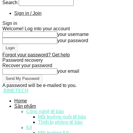
Search
Sign in / Join
Sign in
Welcome! Log into your account
your username
your password
Forgot your password? Get help
Password recovery
Recover your password
your email
A password will be e-mailed to you.
BIMETECH
Home
Sản phẩm
Công nghệ tế bào
Môi trường nuôi tế bào
Thiết bị phòng tế bào
IUI
Môi trường IUI