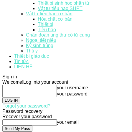
Thiết bị sinh học phân tử
Vật tư tiêu hao SHPT
Vật tư tiêu hao cơ bản
Hóa chất cơ bản
Thiết bị
Tiêu hao
Chẩn đoán ung thư cổ tử cung
Ngoại tiết niệu
Ký sinh trùng
Thú y
Thiết bị giáo dục
Tin tức
LIÊN HỆ
Sign in
Welcome!
Log into your account
your username
your password
Forgot your password?
Password recovery
Recover your password
your email