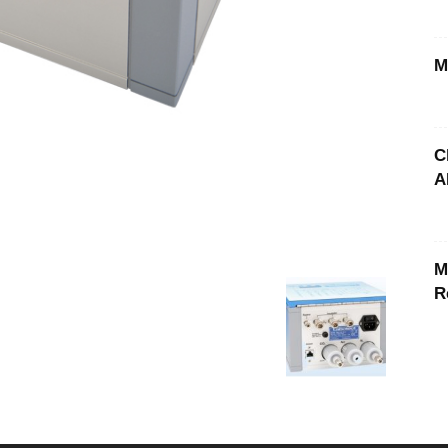
M
C
A
M
R