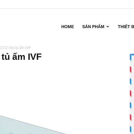
HOME
SẢN PHẨM
THIẾT 
í CO2 cho tủ ấm IVF
 tủ ấm IVF