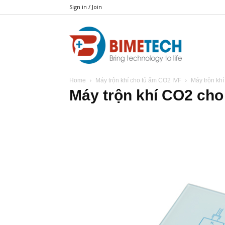
Sign in / Join
BIMETECH
Home
Máy trộn khí cho tủ ấm CO2 IVF
Máy trộn kh
Máy trộn khí CO2 cho