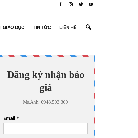
BỊ GIÁO DỤC
TIN TỨC
LIÊN HỆ