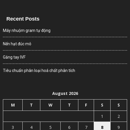
Recent Posts
Máy nhuộm gram tự động
Nến hạt đúc mô
Găng tay IVF
Tiêu chuẩn phân loại hoá chất phân tích
August 2026
M
T
W
T
F
S
S
1
2
3
4
5
6
7
8
9