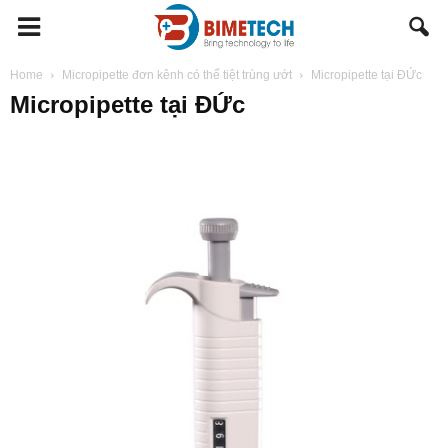
BIMETECH
Home
Micropipette đơn kênh có thể tiệt trùng ướt
Micropipette tại ĐỨc
Micropipette tại ĐỨc