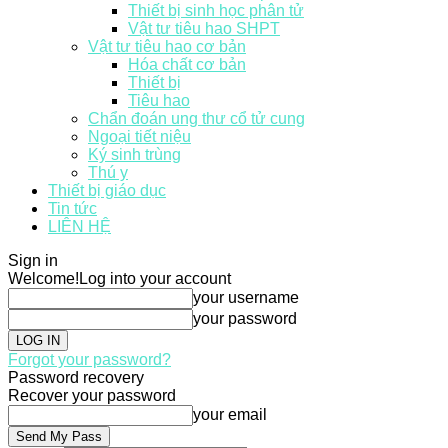
Thiết bị sinh học phân tử
Vật tư tiêu hao SHPT
Vật tư tiêu hao cơ bản
Hóa chất cơ bản
Thiết bị
Tiêu hao
Chẩn đoán ung thư cổ tử cung
Ngoại tiết niệu
Ký sinh trùng
Thú y
Thiết bị giáo dục
Tin tức
LIÊN HỆ
Sign in
Welcome!
Log into your account
your username
your password
Forgot your password?
Password recovery
Recover your password
your email