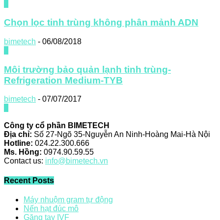
0
Chọn lọc tinh trùng không phân mảnh ADN
bimetech
-
06/08/2018
0
Môi trường bảo quản lạnh tinh trùng-
Refrigeration Medium-TYB
bimetech
-
07/07/2017
0
Công ty cổ phần BIMETECH
Địa chỉ:
Số 27-Ngõ 35-Nguyễn An Ninh-Hoàng Mai-Hà Nội
Hotline:
024.22.300.666
Ms. Hồng:
0974.90.59.55
Contact us:
info@bimetech.vn
Recent Posts
Máy nhuộm gram tự động
Nến hạt đúc mô
Găng tay IVF