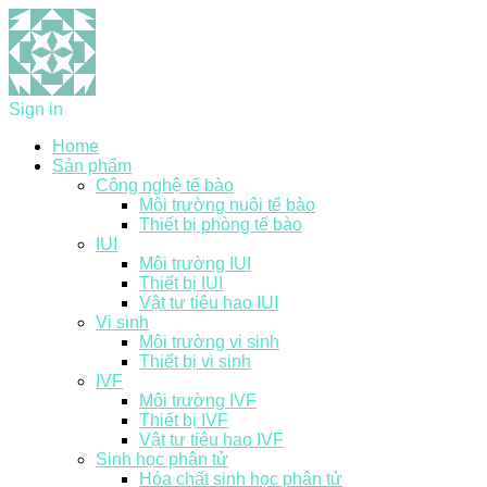
Sign in
Home
Sản phẩm
Công nghệ tế bào
Môi trường nuôi tế bào
Thiết bị phòng tế bào
IUI
Môi trường IUI
Thiết bị IUI
Vật tư tiêu hao IUI
Vi sinh
Môi trường vi sinh
Thiết bị vi sinh
IVF
Môi trường IVF
Thiết bị IVF
Vật tư tiêu hao IVF
Sinh học phân tử
Hóa chất sinh học phân tử