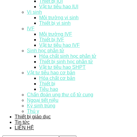
Thiết bị IUI
Vật tư tiêu hao IUI
Vi sinh
Môi trường vi sinh
Thiết bị vi sinh
IVF
Môi trường IVF
Thiết bị IVF
Vật tư tiêu hao IVF
Sinh học phân tử
Hóa chất sinh học phân tử
Thiết bị sinh học phân tử
Vật tư tiêu hao SHPT
Vật tư tiêu hao cơ bản
Hóa chất cơ bản
Thiết bị
Tiêu hao
Chẩn đoán ung thư cổ tử cung
Ngoại tiết niệu
Ký sinh trùng
Thú y
Thiết bị giáo dục
Tin tức
LIÊN HỆ