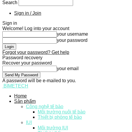
Search
Sign in / Join
Sign in
Welcome! Log into your account
your username
your password
Forgot your password? Get help
Password recovery
Recover your password
your email
A password will be e-mailed to you.
BIMETECH
Home
Sản phẩm
Công nghệ tế bào
Môi trường nuôi tế bào
Thiết bị phòng tế bào
IUI
Môi trường IUI