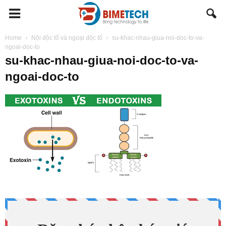
BIMETECH
Home
Nội độc tố và ngoại độc tố
su-khac-nhau-giua-noi-doc-to-va-
ngoai-doc-to
su-khac-nhau-giua-noi-doc-to-va-
ngoai-doc-to