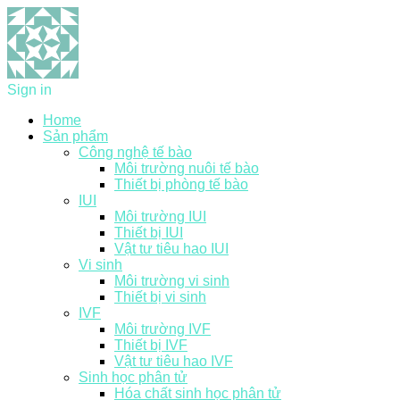
Sign in
Home
Sản phẩm
Công nghệ tế bào
Môi trường nuôi tế bào
Thiết bị phòng tế bào
IUI
Môi trường IUI
Thiết bị IUI
Vật tư tiêu hao IUI
Vi sinh
Môi trường vi sinh
Thiết bị vi sinh
IVF
Môi trường IVF
Thiết bị IVF
Vật tư tiêu hao IVF
Sinh học phân tử
Hóa chất sinh học phân tử