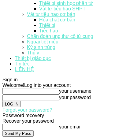
Thiết bị sinh học phân tử
Vật tư tiêu hao SHPT
Vật tư tiêu hao cơ bản
Hóa chất cơ bản
Thiết bị
Tiêu hao
Chẩn đoán ung thư cổ tử cung
Ngoại tiết niệu
Ký sinh trùng
Thú y
Thiết bị giáo dục
Tin tức
LIÊN HỆ
Sign in
Welcome!
Log into your account
your username
your password
Forgot your password?
Password recovery
Recover your password
your email