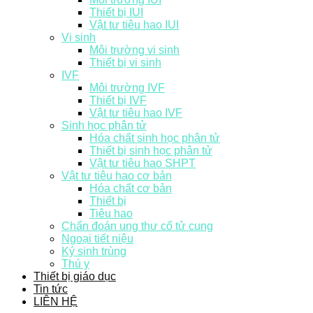
Thiết bị IUI
Vật tư tiêu hao IUI
Vi sinh
Môi trường vi sinh
Thiết bị vi sinh
IVF
Môi trường IVF
Thiết bị IVF
Vật tư tiêu hao IVF
Sinh học phân tử
Hóa chất sinh học phân tử
Thiết bị sinh học phân tử
Vật tư tiêu hao SHPT
Vật tư tiêu hao cơ bản
Hóa chất cơ bản
Thiết bị
Tiêu hao
Chẩn đoán ung thư cổ tử cung
Ngoại tiết niệu
Ký sinh trùng
Thú y
Thiết bị giáo dục
Tin tức
LIÊN HỆ