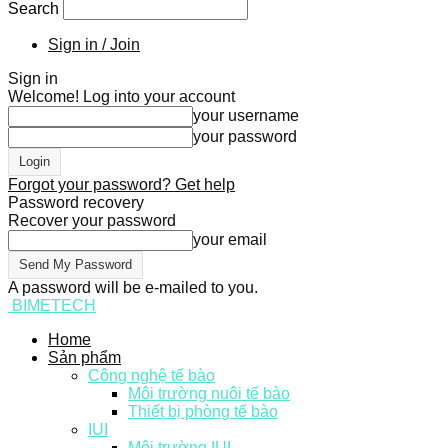
Search
Sign in / Join
Sign in
Welcome! Log into your account
your username
your password
Forgot your password? Get help
Password recovery
Recover your password
your email
A password will be e-mailed to you.
BIMETECH
Home
Sản phẩm
Công nghệ tế bào
Môi trường nuôi tế bào
Thiết bị phòng tế bào
IUI
Môi trường IUI