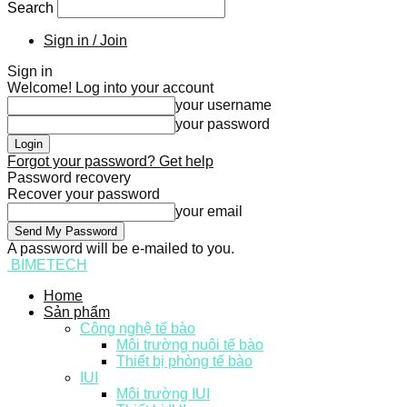
Search
Sign in / Join
Sign in
Welcome! Log into your account
your username
your password
Forgot your password? Get help
Password recovery
Recover your password
your email
A password will be e-mailed to you.
BIMETECH
Home
Sản phẩm
Công nghệ tế bào
Môi trường nuôi tế bào
Thiết bị phòng tế bào
IUI
Môi trường IUI