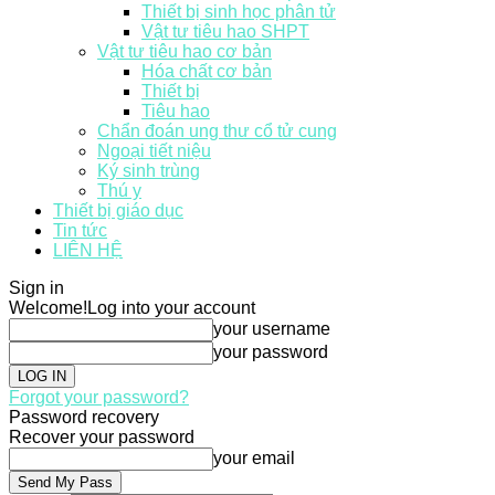
Thiết bị sinh học phân tử
Vật tư tiêu hao SHPT
Vật tư tiêu hao cơ bản
Hóa chất cơ bản
Thiết bị
Tiêu hao
Chẩn đoán ung thư cổ tử cung
Ngoại tiết niệu
Ký sinh trùng
Thú y
Thiết bị giáo dục
Tin tức
LIÊN HỆ
Sign in
Welcome!
Log into your account
your username
your password
Forgot your password?
Password recovery
Recover your password
your email