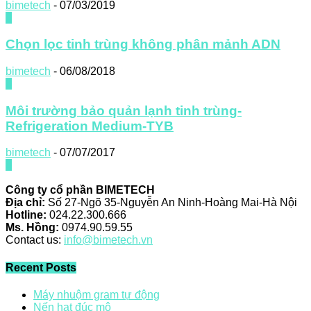
bimetech
-
07/03/2019
0
Chọn lọc tinh trùng không phân mảnh ADN
bimetech
-
06/08/2018
0
Môi trường bảo quản lạnh tinh trùng-
Refrigeration Medium-TYB
bimetech
-
07/07/2017
0
Công ty cổ phần BIMETECH
Địa chỉ:
Số 27-Ngõ 35-Nguyễn An Ninh-Hoàng Mai-Hà Nội
Hotline:
024.22.300.666
Ms. Hồng:
0974.90.59.55
Contact us:
info@bimetech.vn
Recent Posts
Máy nhuộm gram tự động
Nến hạt đúc mô