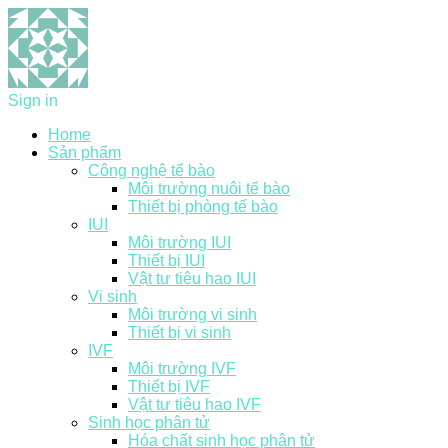
Sign in
Home
Sản phẩm
Công nghệ tế bào
Môi trường nuôi tế bào
Thiết bị phòng tế bào
IUI
Môi trường IUI
Thiết bị IUI
Vật tư tiêu hao IUI
Vi sinh
Môi trường vi sinh
Thiết bị vi sinh
IVF
Môi trường IVF
Thiết bị IVF
Vật tư tiêu hao IVF
Sinh học phân tử
Hóa chất sinh học phân tử