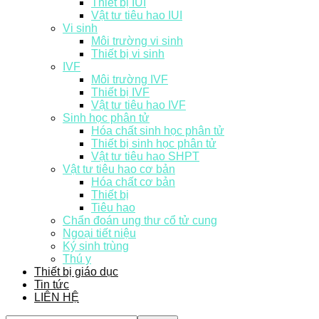
Thiết bị IUI
Vật tư tiêu hao IUI
Vi sinh
Môi trường vi sinh
Thiết bị vi sinh
IVF
Môi trường IVF
Thiết bị IVF
Vật tư tiêu hao IVF
Sinh học phân tử
Hóa chất sinh học phân tử
Thiết bị sinh học phân tử
Vật tư tiêu hao SHPT
Vật tư tiêu hao cơ bản
Hóa chất cơ bản
Thiết bị
Tiêu hao
Chẩn đoán ung thư cổ tử cung
Ngoại tiết niệu
Ký sinh trùng
Thú y
Thiết bị giáo dục
Tin tức
LIÊN HỆ