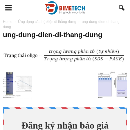
BIMETECH
Home
Ứng dụng của hệ điện di thẳng đứng
ung-dung-dien-di-thang-
dung
ung-dung-dien-di-thang-dung