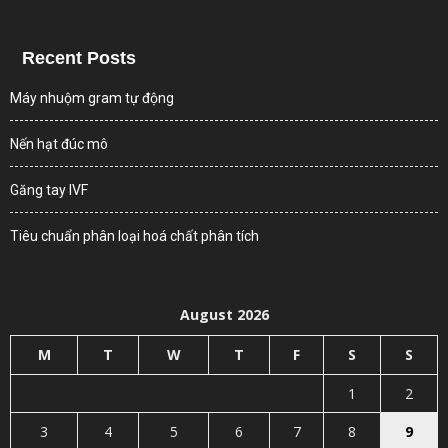
Recent Posts
Máy nhuộm gram tự động
Nến hạt đúc mô
Găng tay IVF
Tiêu chuẩn phân loại hoá chất phân tích
August 2026
M
T
W
T
F
S
S
1
2
3
4
5
6
7
8
9