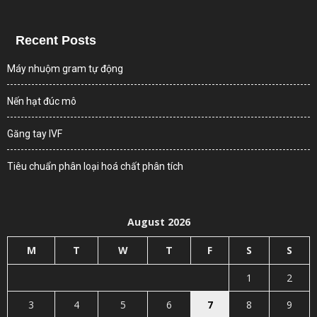
Recent Posts
Máy nhuộm gram tự động
Nến hạt đúc mô
Găng tay IVF
Tiêu chuẩn phân loại hoá chất phân tích
August 2026
M
T
W
T
F
S
S
1
2
3
4
5
6
7
8
9