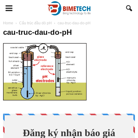
BIMETECH
Home
Cấu trúc đầu dò pH
cau-truc-dau-do-pH
cau-truc-dau-do-pH