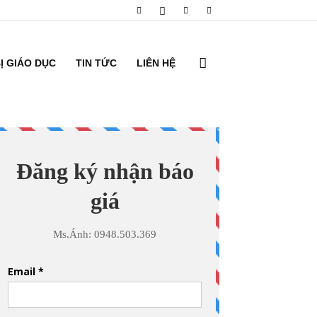
BỊ GIÁO DỤC
TIN TỨC
LIÊN HỆ