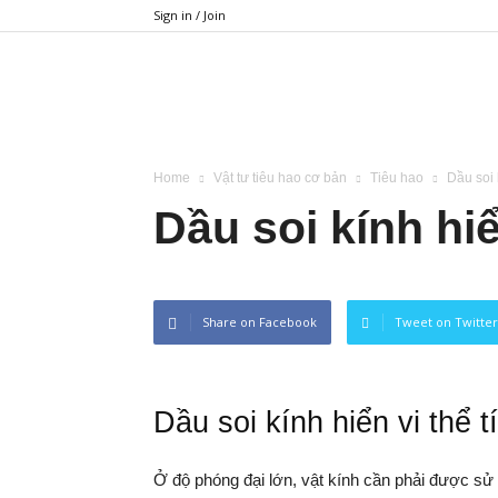
Sign in / Join
BIMETECH
Home
Vật tư tiêu hao cơ bản
Tiêu hao
Dầu soi 
Dầu soi kính hiể
Share on Facebook
Tweet on Twitter
Dầu soi kính hiển vi thể t
Ở độ phóng đại lớn, vật kính cần phải được sử d