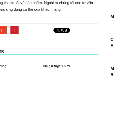
g tin chi tiết về sản phẩm. Ngoài ra chúng tôi còn tư vấn
từng ứng dụng cụ thể của khách hàng.
M
C
A
OR
trùng
Giá giữ tuýp 1.5 ml
M
R