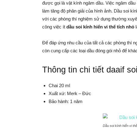
được gọi là vật kính ngâm dầu. Việc ngâm dầu 
làm tăng độ phân giải của hình ảnh. Dầu soi kí
với các phòng thí nghiệm sử dụng thường xuyên
công việc ít
dầu soi kính hiển vi thể tích nhỏ
l
Để đáp ứng nhu cầu của tất cả các phòng thí ng
còn cung cấp các loại dầu đóng gói nhỏ để khá
Thông tin chi tiết daaif so
Chai 20 ml
Xuất xứ: Merk – Đức
Bảo hành: 1 năm
Dầu soi kính hiển vi th