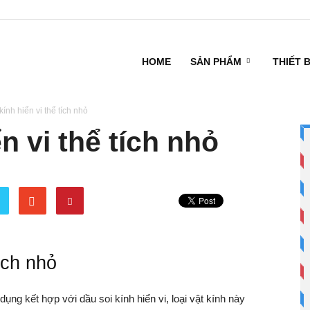
HOME
SẢN PHẨM
THIẾT 
kính hiển vi thể tích nhỏ
n vi thể tích nhỏ
ích nhỏ
ụng kết hợp với dầu soi kính hiển vi, loại vật kính này