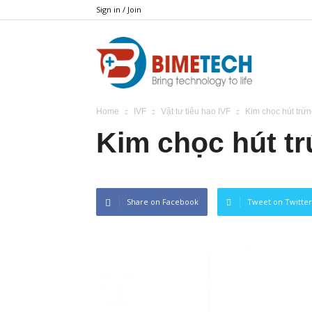
Sign in / Join
BIMETECH
Home
IVF
Vật tư tiêu hao IVF
Kim chọc hút trứ
Kim chọc hút t
Share on Facebook
Tweet on Twitter