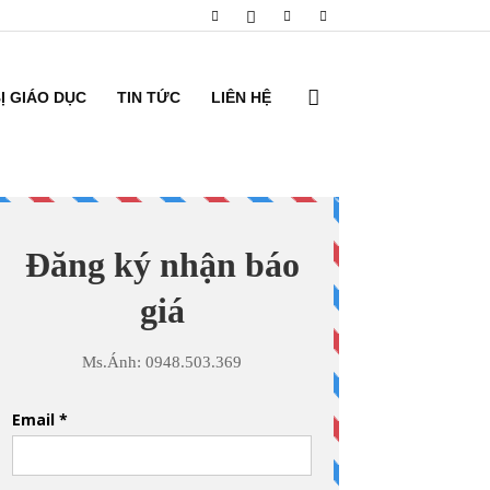
BỊ GIÁO DỤC
TIN TỨC
LIÊN HỆ