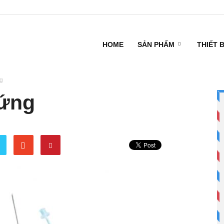
HOME
SẢN PHẨM
THIẾT 
ng
rứng