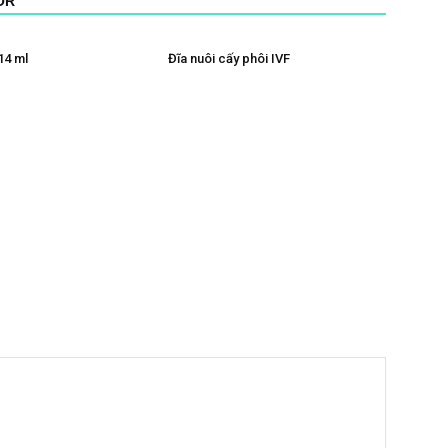
OR
14 ml
Đĩa nuôi cấy phôi IVF