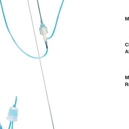
M
C
A
M
R