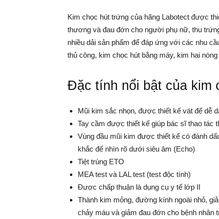
Kim chọc hút trứng của hãng Labotect được thi
thương và đau đớn cho người phụ nữ, thu trứng
nhiều dải sản phẩm để đáp ứng với các nhu cầu
thủ công, kim chọc hút bằng máy, kim hai nòng
Đặc tính nổi bật của kim 
Mũi kim sắc nhọn, được thiết kế vát để dễ 
Tay cầm được thiết kế giúp bác sĩ thao tác t
Vùng đầu mũi kim được thiết kế có đánh d
khắc để nhìn rõ dưới siêu âm (Echo)
Tiệt trùng ETO
MEA test và LAL test (test độc tính)
Được chấp thuận là dụng cụ y tế lớp II
Thành kim mỏng, đường kính ngoài nhỏ, gi
chảy máu và giảm đau đớn cho bệnh nhân tr