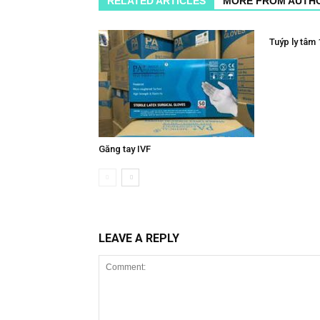
RELATED ARTICLES
MORE FROM AUTH
Tuýp ly tâm 
Găng tay IVF
LEAVE A REPLY