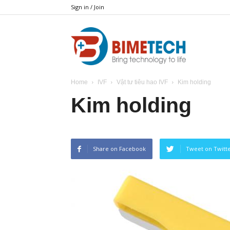
Sign in / Join
BIMETECH
Home
IVF
Vật tư tiêu hao IVF
Kim holding
Kim holding
Share on Facebook
Tweet on Twitt