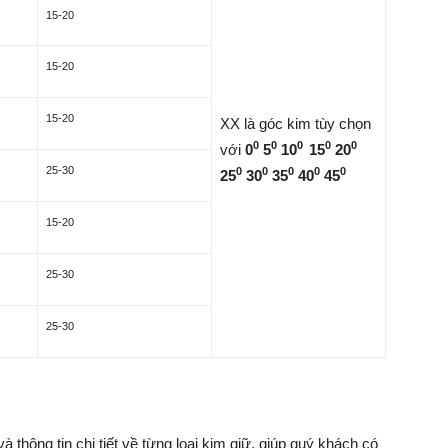
15-20
15-20
15-20
XX là góc kim tùy chọn
0
0
0
0
0
với
0
5
10
15
20
25-30
0
0
0
0
0
25
30
35
40
45
15-20
25-30
25-30
 thông tin chi tiết về từng loại kim giữ, giúp quý khách có