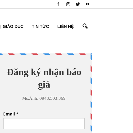
BỊ GIÁO DỤC
TIN TỨC
LIÊN HỆ