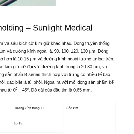
lding – Sunlight Medical
ẩm và sáu kích cỡ kim giữ khác nhau. Dòng truyền thống
 µm và đường kính ngoài là, 90, 100, 120, 130 µm. Dòng
ỏ hơn là 10-15 µm và đường kính ngoài tương tự loại trên.
ác kim giữ cỡ đại với đường kính trong là 20-30 µm, và
g sản phẩn B series thích hợp với trứng có nhiều tế bào
i, đặc biệt là túi phôi. Ngoài ra với mỗi dòng sản phẩm kể
0
o
hau từ 0
– 45
. Độ dài của đầu tim là 0.65 mm.
Đường kính trong/ID
Góc kim
10-15