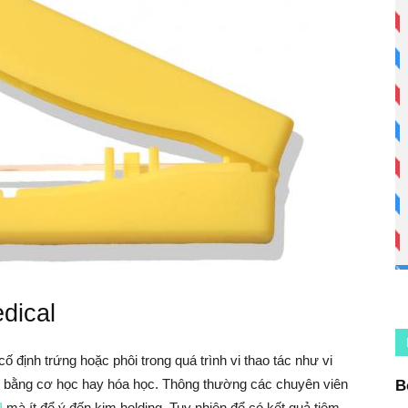
dical
ố định trứng hoặc phôi trong quá trình vi thao tác như vi
àng bằng cơ học hay hóa học. Thông thường các chuyên viên
B
I
mà ít để ý đến kim holding. Tuy nhiên để có kết quả tiêm