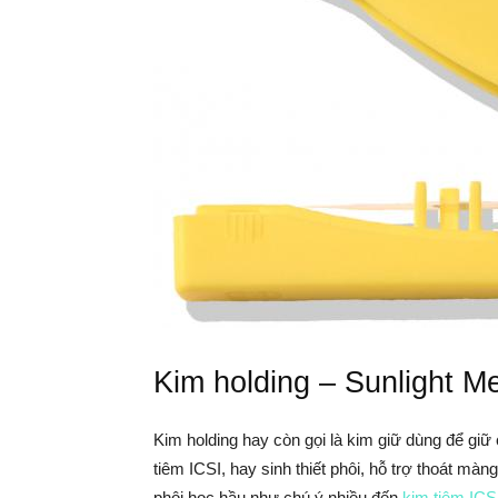
Kim holding – Sunlight Me
Kim holding hay còn gọi là kim giữ dùng để giữ c
tiêm ICSI, hay sinh thiết phôi, hỗ trợ thoát m
phôi học hầu như chú ý nhiều đến
kim tiêm ICS