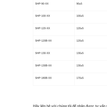
SHP-90-XX
90
±
5
SHP-100-XX
100
±
5
SHP-120-XX
120
±
5
SHP-120B-XX
120
±
5
SHP-130-XX
130
±
5
SHP-130B-XX
130
±
5
SHP-180B-XX
170
±
5
Hãy liên hệ với chúng tôi để nhận được tư vấn và