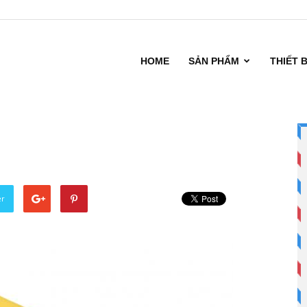
HOME
SẢN PHẨM
THIẾT 
er