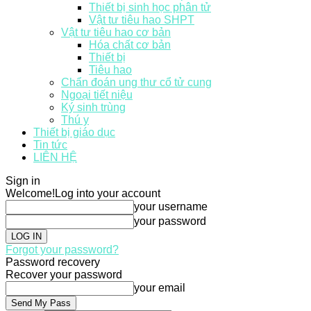
Thiết bị sinh học phân tử
Vật tư tiêu hao SHPT
Vật tư tiêu hao cơ bản
Hóa chất cơ bản
Thiết bị
Tiêu hao
Chẩn đoán ung thư cổ tử cung
Ngoại tiết niệu
Ký sinh trùng
Thú y
Thiết bị giáo dục
Tin tức
LIÊN HỆ
Sign in
Welcome!
Log into your account
your username
your password
Forgot your password?
Password recovery
Recover your password
your email