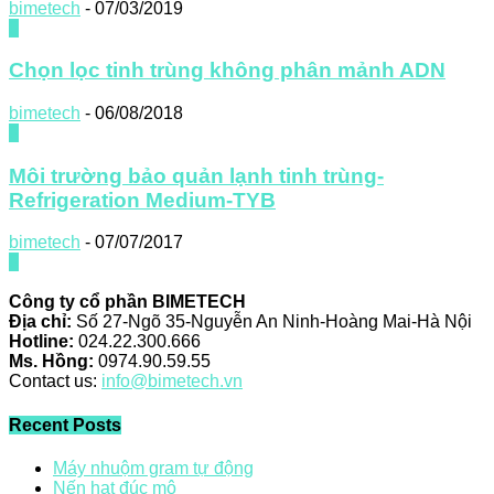
bimetech
-
07/03/2019
0
Chọn lọc tinh trùng không phân mảnh ADN
bimetech
-
06/08/2018
0
Môi trường bảo quản lạnh tinh trùng-
Refrigeration Medium-TYB
bimetech
-
07/07/2017
0
Công ty cổ phần BIMETECH
Địa chỉ:
Số 27-Ngõ 35-Nguyễn An Ninh-Hoàng Mai-Hà Nội
Hotline:
024.22.300.666
Ms. Hồng:
0974.90.59.55
Contact us:
info@bimetech.vn
Recent Posts
Máy nhuộm gram tự động
Nến hạt đúc mô