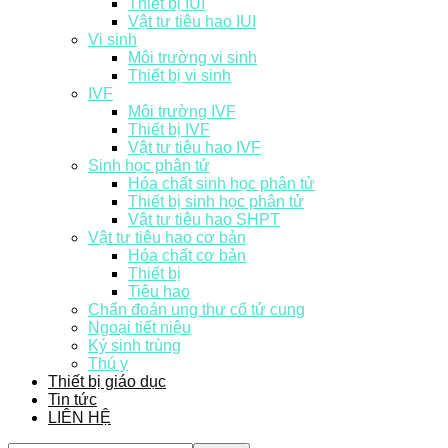
Thiết bị IUI
Vật tư tiêu hao IUI
Vi sinh
Môi trường vi sinh
Thiết bị vi sinh
IVF
Môi trường IVF
Thiết bị IVF
Vật tư tiêu hao IVF
Sinh học phân tử
Hóa chất sinh học phân tử
Thiết bị sinh học phân tử
Vật tư tiêu hao SHPT
Vật tư tiêu hao cơ bản
Hóa chất cơ bản
Thiết bị
Tiêu hao
Chẩn đoán ung thư cổ tử cung
Ngoại tiết niệu
Ký sinh trùng
Thú y
Thiết bị giáo dục
Tin tức
LIÊN HỆ