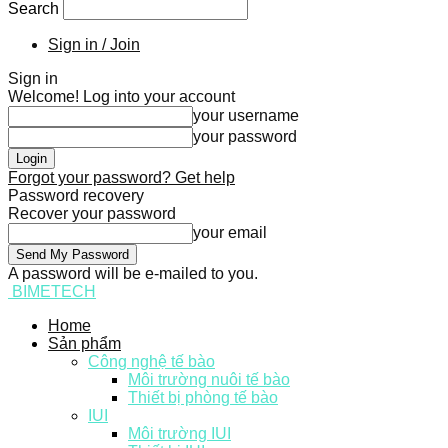
Search
Sign in / Join
Sign in
Welcome! Log into your account
your username
your password
Forgot your password? Get help
Password recovery
Recover your password
your email
A password will be e-mailed to you.
BIMETECH
Home
Sản phẩm
Công nghệ tế bào
Môi trường nuôi tế bào
Thiết bị phòng tế bào
IUI
Môi trường IUI