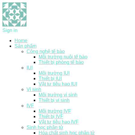
Sign in
Home
Sản phẩm
Công nghệ tế bào
Môi trường nuôi tế bào
Thiết bị phòng tế bào
IUI
Môi trường IUI
Thiết bị IUI
Vật tư tiêu hao IUI
Vi sinh
Môi trường vi sinh
Thiết bị vi sinh
IVF
Môi trường IVF
Thiết bị IVF
Vật tư tiêu hao IVF
Sinh học phân tử
Hóa chất sinh học phân tử