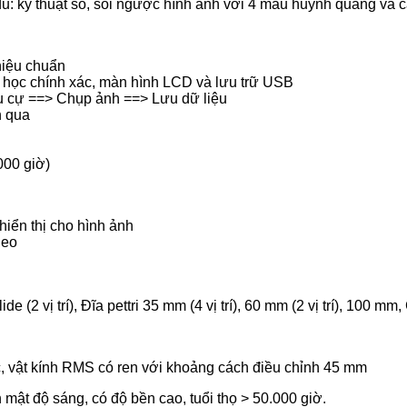
đủ: kỹ thuật số, soi ngược hình ảnh với 4 màu huỳnh quang và
 hiệu chuẩn
ng học chính xác, màn hình LCD và lưu trữ USB
êu cự ==> Chụp ảnh ==> Lưu dữ liệu
n qua
000 giờ)
hiển thị cho hình ảnh
deo
(2 vị trí), Đĩa pettri 35 mm (4 vị trí), 60 mm (2 vị trí), 100 mm
, vật kính RMS có ren với khoảng cách điều chỉnh 45 mm
ật độ sáng, có độ bền cao, tuổi thọ > 50.000 giờ.