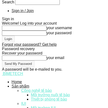
Search
Sign in / Join
Sign in
Welcome! Log into your account
your username
your password
Forgot your password? Get help
Password recovery
Recover your password
your email
A password will be e-mailed to you.
BIMETECH
Home
Sản phẩm
Công nghệ tế bào
Môi trường nuôi tế bào
Thiết bị phòng tế bào
IUI
Môi trường IUI