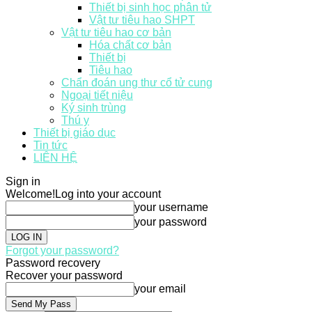
Thiết bị sinh học phân tử
Vật tư tiêu hao SHPT
Vật tư tiêu hao cơ bản
Hóa chất cơ bản
Thiết bị
Tiêu hao
Chẩn đoán ung thư cổ tử cung
Ngoại tiết niệu
Ký sinh trùng
Thú y
Thiết bị giáo dục
Tin tức
LIÊN HỆ
Sign in
Welcome!
Log into your account
your username
your password
Forgot your password?
Password recovery
Recover your password
your email