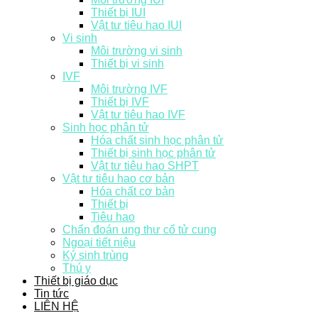
Thiết bị IUI
Vật tư tiêu hao IUI
Vi sinh
Môi trường vi sinh
Thiết bị vi sinh
IVF
Môi trường IVF
Thiết bị IVF
Vật tư tiêu hao IVF
Sinh học phân tử
Hóa chất sinh học phân tử
Thiết bị sinh học phân tử
Vật tư tiêu hao SHPT
Vật tư tiêu hao cơ bản
Hóa chất cơ bản
Thiết bị
Tiêu hao
Chẩn đoán ung thư cổ tử cung
Ngoại tiết niệu
Ký sinh trùng
Thú y
Thiết bị giáo dục
Tin tức
LIÊN HỆ