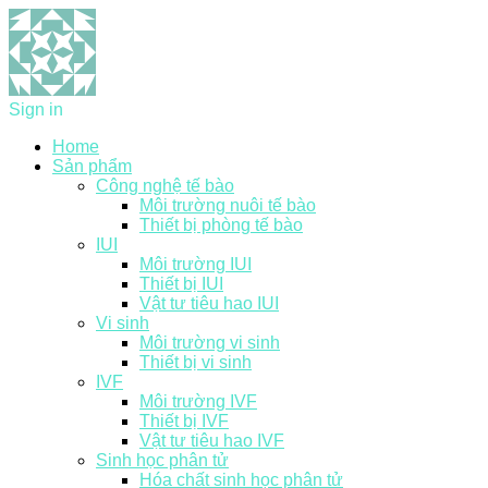
Sign in
Home
Sản phẩm
Công nghệ tế bào
Môi trường nuôi tế bào
Thiết bị phòng tế bào
IUI
Môi trường IUI
Thiết bị IUI
Vật tư tiêu hao IUI
Vi sinh
Môi trường vi sinh
Thiết bị vi sinh
IVF
Môi trường IVF
Thiết bị IVF
Vật tư tiêu hao IVF
Sinh học phân tử
Hóa chất sinh học phân tử