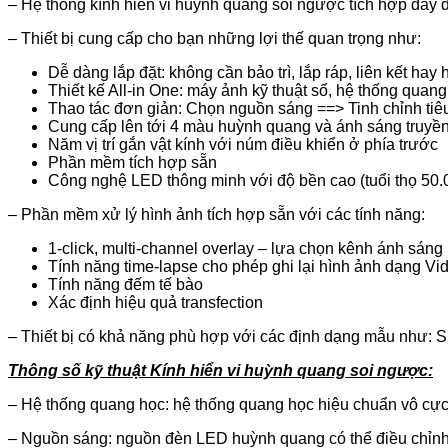
– Hệ thống kính hiển vi huỳnh quang soi ngược tích hợp đầy 
– Thiết bị cung cấp cho bạn những lợi thế quan trọng như:
Dễ dàng lắp đặt: không cần bảo trì, lắp ráp, liên kết hay
Thiết kế All-in One: máy ảnh kỹ thuật số, hệ thống qua
Thao tác đơn giản: Chọn nguồn sáng ==> Tinh chỉnh ti
Cung cấp lên tới 4 màu huỳnh quang và ánh sáng truyề
Năm vị trí gắn vật kính với núm điều khiển ở phía trước
Phần mềm tích hợp sẵn
Công nghệ LED thông minh với độ bền cao (tuổi thọ 50.
– Phần mềm xử lý hình ảnh tích hợp sẵn với các tính năng:
1-click, multi-channel overlay – lựa chọn kênh ánh sáng 
Tính năng time-lapse cho phép ghi lại hình ảnh dạng Vi
Tính năng đếm tế bào
Xác định hiệu quả transfection
– Thiết bị có khả năng phù hợp với các định dạng mẫu như: Slide 
Thông số kỹ thuật Kính hiển vi huỳnh quang soi ngược:
– Hệ thống quang học: hệ thống quang học hiệu chuẩn vô cực
– Nguồn sáng: nguồn đèn LED huỳnh quang có thể điều chỉnh m