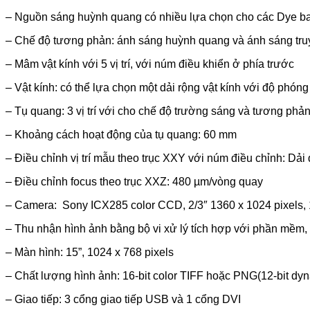
– Nguồn sáng huỳnh quang có nhiều lựa chọn cho các Dye
– Chế độ tương phản: ánh sáng huỳnh quang và ánh sáng truyề
– Mâm vật kính với 5 vị trí, với núm điều khiển ở phía trước
– Vật kính: có thể lựa chọn một dải rộng vật kính với độ phón
– Tụ quang: 3 vị trí với cho chế độ trường sáng và tương phả
– Khoảng cách hoạt động của tụ quang: 60 mm
– Điều chỉnh vị trí mẫu theo trục XXY với núm điều chỉnh: Dả
– Điều chỉnh focus theo trục XXZ: 480 µm/vòng quay
– Camera: Sony ICX285 color CCD, 2/3″ 1360 x 1024 pixels, 
– Thu nhận hình ảnh bằng bộ vi xử lý tích hợp với phần mềm,
– Màn hình: 15”, 1024 x 768 pixels
– Chất lượng hình ảnh: 16-bit color TIFF hoặc PNG(12-bit dyn
– Giao tiếp: 3 cổng giao tiếp USB và 1 cổng DVI