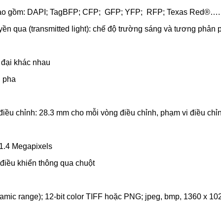
 bao gồm: DAPI; TagBFP; CFP; GFP; YFP; RFP; Texas Red®….
n qua (transmitted light): chế độ trường sáng và tương phản 
g đại khác nhau
n pha
i điều chỉnh: 28.3 mm cho mỗi vòng điều chỉnh, phạm vi điều ch
1.4 Megapixels
 điều khiển thông qua chuột
amic range); 12-bit color TIFF hoặc PNG; jpeg, bmp, 1360 x 102