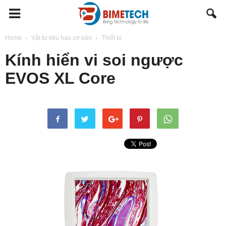
BIMETECH
Home
Vật tư tiêu hao cơ bản
Thiết bị
Kính hiển vi soi ngược
EVOS XL Core