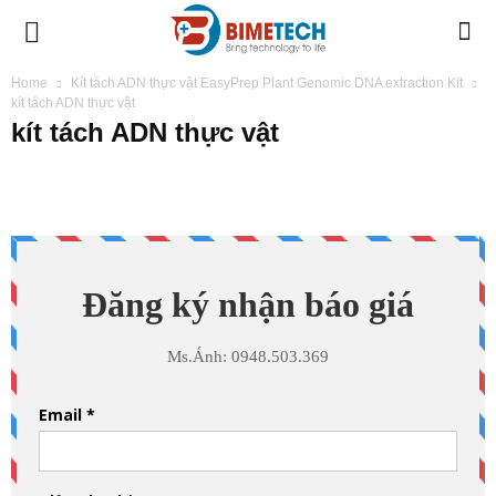
BIMETECH
Home
Kít tách ADN thực vật EasyPrep Plant Genomic DNA extraction Kit
kít tách ADN thực vật
kít tách ADN thực vật