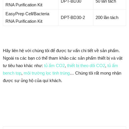
DPT-BD30
50 lần tách
RNA Purification Kit
EasyPrep Cell/Bacteria
DPT-BD30-2
200 lần tách
RNA Purification Kit
Hãy liên hệ với chúng tôi để được tư vấn chi tiết về sản phẩm.
Ngoài ra các bạn có thể tham khảo các sản phẩm thiết bị và vật
tư tiêu hao khác như:
tủ ấm CO2
,
thiết bị theo dõi CO2
,
tủ ấm
bench top
,
môi trường lọc tinh trùng
… Chúng tôi rất mong nhận
được sự ủng hộ của quí khách.