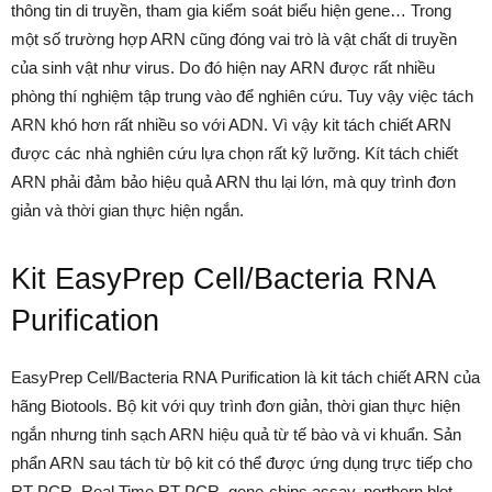
thông tin di truyền, tham gia kiểm soát biểu hiện gene… Trong
một số trường hợp ARN cũng đóng vai trò là vật chất di truyền
của sinh vật như virus. Do đó hiện nay ARN được rất nhiều
phòng thí nghiệm tập trung vào để nghiên cứu. Tuy vậy việc tách
ARN khó hơn rất nhiều so với ADN. Vì vậy kit tách chiết ARN
được các nhà nghiên cứu lựa chọn rất kỹ lưỡng. Kít tách chiết
ARN phải đảm bảo hiệu quả ARN thu lại lớn, mà quy trình đơn
giản và thời gian thực hiện ngắn.
Kit EasyPrep Cell/Bacteria RNA
Purification
EasyPrep Cell/Bacteria RNA Purification là kit tách chiết ARN của
hãng Biotools. Bộ kit với quy trình đơn giản, thời gian thực hiện
ngắn nhưng tinh sạch ARN hiệu quả từ tế bào và vi khuẩn. Sản
phẩn ARN sau tách từ bộ kit có thể được ứng dụng trực tiếp cho
RT-PCR, Real Time RT-PCR, gene-chips assay, northern blot,