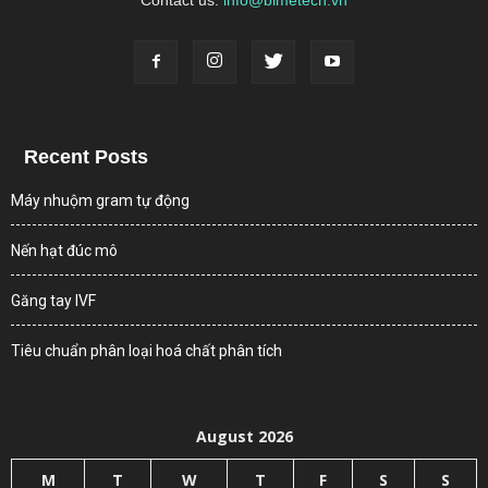
Contact us:
info@bimetech.vn
Recent Posts
Máy nhuộm gram tự động
Nến hạt đúc mô
Găng tay IVF
Tiêu chuẩn phân loại hoá chất phân tích
August 2026
M
T
W
T
F
S
S