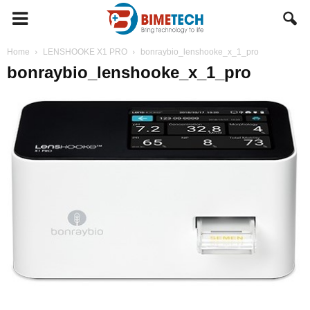
BIMETECH
Home
LENSHOOKE X1 PRO
bonraybio_lenshooke_x_1_pro
bonraybio_lenshooke_x_1_pro