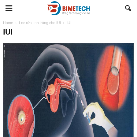
BIMETECH
Home
Lọc rửa tinh trùng cho IUI
IUI
IUI