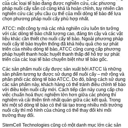
của các loại tế bào đang được nghiên cứu, các phương
pháp nuôi cấy sẵn có cũng khá là hoàn chỉnh, tuy nhiên cần
nghiên cứu các yêu cầu cụ thể của mỗi dòng tế bào để lựa
chọn phương pháp nuôi cấy phù hợp nhất.
ATCC: một công ty mà các nhà nghiên cứu luôn tin tưởng
với các dòng tế bào chất lượng cao, đáng tin cậy và các vật
liệu khác cần thiết cho nuôi cấy tế bào. Ngoài phương pháp
nuôi cấy tế bào truyền thống đã khá hiệu quả cho sự phát
triển của nhiều dòng tế bào, ATCC cũng cung cấp phương
pháp huyết thanh hoặc huyết thanh thấp để hỗ trợ sự phát
triển của các loại tế bào chuyên biệt như tế bào gốc.
Các sản phẩm nuôi cấy được sản xuất bởi ATCC là những
sản phẩm tương tự được sử dụng để nuôi cấy – mở rộng và
phân phối các dòng tế bào ATCC. Do đó, bằng cách sử dụng
các sản phẩm này, khách hàng có thể tránh điều chỉnh tế bào
với điều kiện nuôi cấy mới. Cách tiếp cận này cung cấp cho
việc chuẩn hoá thực nghiệm lớn hơn giữa các phòng thí
nghiệm và cải thiện tính nhất quán giữa các kết quả. Trong
khi một số dòng tế bào có thể tái tạo trong nhiều môi trường
nuôi cấy thì mô hình của chúng có thể thay đổi khi môi
trường thay đổi.
StemCell Technologies cũng có một danh mục lớn các sản