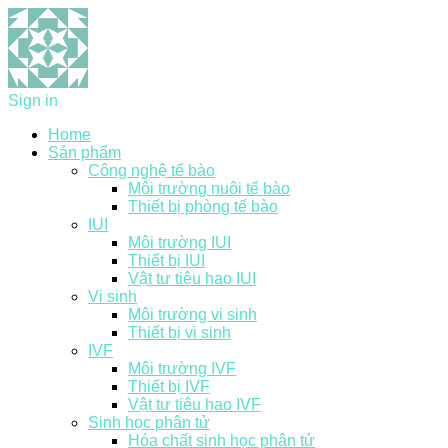
Sign in
Home
Sản phẩm
Công nghệ tế bào
Môi trường nuôi tế bào
Thiết bị phòng tế bào
IUI
Môi trường IUI
Thiết bị IUI
Vật tư tiêu hao IUI
Vi sinh
Môi trường vi sinh
Thiết bị vi sinh
IVF
Môi trường IVF
Thiết bị IVF
Vật tư tiêu hao IVF
Sinh học phân tử
Hóa chất sinh học phân tử