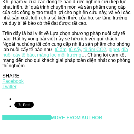
Khi phạm vi của các dòng tế bào được nghiên cứu tiếp tục
phát triển, thì quá trình chuyên môn và sản phẩm cung cấp
của các công ty tạo thuận lợi cho nghiên cứu này, và với các
nhà sản xuất luôn chia sẻ kiến thức của họ, sự tăng trưởng
và duy trì tế bào có thể đạt được rất cao.
Trên đây là bài viết về Lựa chọn phương pháp nuôi cấy tế
bào. Rất hy vọng bài viết này sẽ hữu ích với quí khách.
Ngoài ra chúng tôi còn cung cấp nhiều sản phẩm cho phòng
lab nuôi cấy tế bào như:
tủ ấm
,
tủ sấy
,
tủ ấm CO2
,
pipet
,
đĩa
nuôi cấy tế bào,
màng lọc môi trường
… Chúng tôi cam kết
mang đến cho quí khách giải pháp toàn diện nhất cho phòng
thí nghiệm.
SHARE
Facebook
Twitter
RELATED ARTICLES
MORE FROM AUTHOR