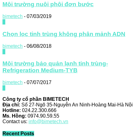
Môi trường nuôi phôi đơn bước
bimetech
-
07/03/2019
0
Chọn lọc tinh trùng không phân mảnh ADN
bimetech
-
06/08/2018
0
Môi trường bảo quản lạnh tinh trùng-
Refrigeration Medium-TYB
bimetech
-
07/07/2017
0
Công ty cổ phần BIMETECH
Địa chỉ:
Số 27-Ngõ 35-Nguyễn An Ninh-Hoàng Mai-Hà Nội
Hotline:
024.22.300.666
Ms. Hồng:
0974.90.59.55
Contact us:
info@bimetech.vn
Recent Posts