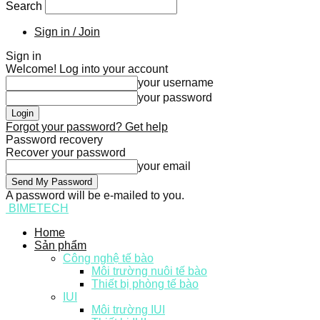
Search
Sign in / Join
Sign in
Welcome! Log into your account
your username
your password
Forgot your password? Get help
Password recovery
Recover your password
your email
A password will be e-mailed to you.
BIMETECH
Home
Sản phẩm
Công nghệ tế bào
Môi trường nuôi tế bào
Thiết bị phòng tế bào
IUI
Môi trường IUI