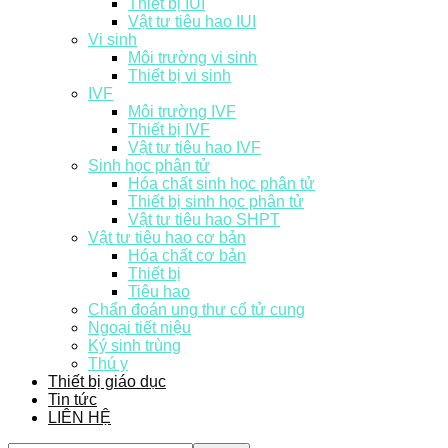
Thiết bị IUI
Vật tư tiêu hao IUI
Vi sinh
Môi trường vi sinh
Thiết bị vi sinh
IVF
Môi trường IVF
Thiết bị IVF
Vật tư tiêu hao IVF
Sinh học phân tử
Hóa chất sinh học phân tử
Thiết bị sinh học phân tử
Vật tư tiêu hao SHPT
Vật tư tiêu hao cơ bản
Hóa chất cơ bản
Thiết bị
Tiêu hao
Chẩn đoán ung thư cổ tử cung
Ngoại tiết niệu
Ký sinh trùng
Thú y
Thiết bị giáo dục
Tin tức
LIÊN HỆ