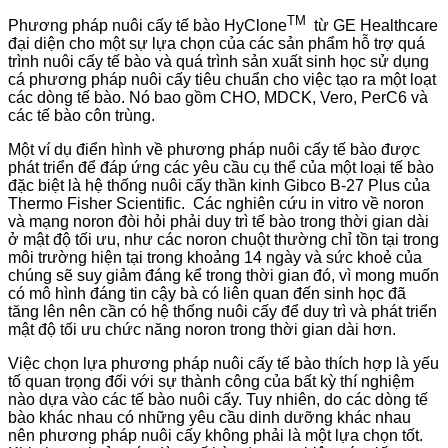
TM
Phương pháp nuôi cấy tế bào HyClone
từ GE Healthcare
đại diện cho một sự lựa chọn của các sản phẩm hỗ trợ quá
trình nuôi cấy tế bào và quá trình sản xuất sinh học sử dụng
cá phương pháp nuôi cấy tiêu chuẩn cho việc tạo ra một loạt
các dòng tế bào. Nó bao gồm CHO, MDCK, Vero, PerC6 và
các tế bào côn trùng.
Một ví dụ điển hình về phương pháp nuôi cấy tế bào được
phát triển để đáp ứng các yêu cầu cụ thể của một loại tế bào
đặc biệt là hệ thống nuôi cấy thần kinh Gibco B-27 Plus của
Thermo Fisher Scientific. Các nghiên cứu in vitro về noron
và mạng noron đòi hỏi phải duy trì tế bào trong thời gian dài
ở mật độ tối ưu, như các noron chuột thường chỉ tồn tại trong
môi trường hiện tại trong khoảng 14 ngày và sức khoẻ của
chúng sẽ suy giảm đáng kể trong thời gian đó, vì mong muốn
có mô hình đáng tin cậy bà có liên quan đến sinh học đã
tăng lên nên cần có hệ thống nuôi cấy để duy trì và phát triển
mật độ tối ưu chức năng noron trong thời gian dài hơn.
Việc chọn lựa phương pháp nuôi cấy tế bào thích hợp là yếu
tố quan trọng đối với sự thành công của bất kỳ thí nghiệm
nào dựa vào các tế bào nuôi cấy. Tuy nhiên, do các dòng tế
bào khác nhau có những yêu cầu dinh dưỡng khác nhau
nên phương pháp nuôi cấy không phải là một lựa chọn tốt.