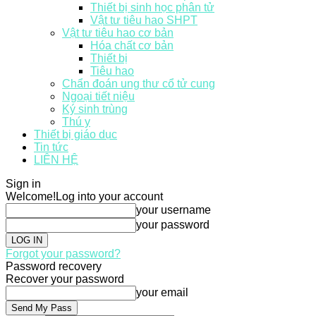
Thiết bị sinh học phân tử
Vật tư tiêu hao SHPT
Vật tư tiêu hao cơ bản
Hóa chất cơ bản
Thiết bị
Tiêu hao
Chẩn đoán ung thư cổ tử cung
Ngoại tiết niệu
Ký sinh trùng
Thú y
Thiết bị giáo dục
Tin tức
LIÊN HỆ
Sign in
Welcome!
Log into your account
your username
your password
Forgot your password?
Password recovery
Recover your password
your email