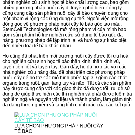
phẩm nghiên cứu sinh học tế bào chất lượng cao, bao gồm
nhiều phương pháp nuôi cấy di truyền phổ biến. công ty
cũng cung cấp sản phẩm nuôi cấy tế bào chuyên dụng cho
một phạm vi rộng các ứng dụng cụ thể. Ngoài việc mở rộng
dòng gốc về phương pháp nuôi cấy tế bào gốc tạo máu,
StemCell Technologies đã mở rông phạm vi của mình bao
gồm sản phẩm hỗ trợ nghiên cứu sử dụng tế bào gốc đa
năng, phương pháp để lập trình lại và hướng sự khác biệt
đến nhiều loại tế bào khác nhau.
Họ cũng đã phát triển môi trường nuôi cấy được tối ưu hoá
cho nghiên cứu sinh học tế bào thần kinh, thần kinh vú,
tuyến tiền liệt và tuyến tuỵ. Gần đây, họ đã hợp tác với các
nhà nghiên cứu hàng đầu để phát triển các phương pháp
nuôi cấy để hỗ trợ các mô hình phức tạp 3D gồm các chất
organo trong ruột, gan, tạng tuỵ và não. Tất cả các sản phẩm
này được cung cấp với các giao thức đã được tối ưu, dễ sử
dụng để giúp thực hiện các thí nghiệm và phải được kiểm tra
nghiêm ngặ về nguyên vật liệu và thành phẩm, làm giảm tính
đa dạng thực nghiệm và tăng tính chính xác của các kết quả
LỰA CHỌN PHƯƠNG PHÁP NUÔI CẤY
TẾ BÀO