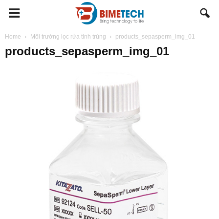
BIMETECH
Home
Môi trường lọc rửa tinh trùng
products_sepasperm_img_01
products_sepasperm_img_01