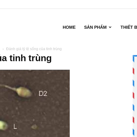
HOME
SẢN PHẨM
THIẾT 
g
Đánh giá tỷ lệ sống của tinh trùng
a tinh trùng