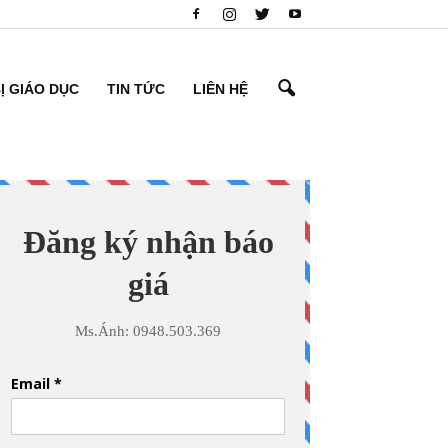
BỊ GIÁO DỤC
TIN TỨC
LIÊN HỆ