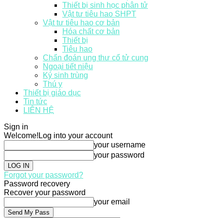
Thiết bị sinh học phân tử
Vật tư tiêu hao SHPT
Vật tư tiêu hao cơ bản
Hóa chất cơ bản
Thiết bị
Tiêu hao
Chẩn đoán ung thư cổ tử cung
Ngoại tiết niệu
Ký sinh trùng
Thú y
Thiết bị giáo dục
Tin tức
LIÊN HỆ
Sign in
Welcome!
Log into your account
your username
your password
Forgot your password?
Password recovery
Recover your password
your email