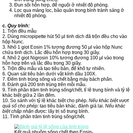
Đun sôi hỗn hợp, để nguội ở nhiệt độ phòng.
Lọc qua màng lọc, bảo quản trong bình tránh sáng ở
nhiệt độ phòng.
c.
Quy trình:
1. Trộn đều mẫu
2. Dùng micropipette hút 50 µl tinh dịch đã trộn đều cho vào
hộp Nunc.
3. Nhỏ 1 giọt Eosin 1% tương đương 50 µl vào hộp Nunc
chứa tinh dịch. Lắc đều hỗn hợp trong 30 giây.
4. Nhỏ 2 giọt Nigrosin 10% tương đương 100 µl vào trong
hỗn hợp trên và lắc đều trong 30 giây.
5. Trộn đều mẫu và tạo tiêu bản, để khô tự nhiên.
6. Quan sát tiêu bản dưới vật kính dầu 100X.
7. Đếm tinh trùng sống và chết bằng máy bách phân.
8. Đánh giá 200 tinh trùng trên mỗi mẫu.
9. Tính phần trăm tinh trùng sống/chết, tỉ lệ trung bình và tỷ lệ
khác biệt giữa 2 lần đếm.
10. So sánh với tỷ lệ khác biệt cho phép.
Nếu khác biệt vượt
quá số cho phép:
tạo tiêu bản khác, đánh giá lại.
Nếu khác
biệt chấp nhận được:
lấy trị số trung bình.
11. Tính phần trăm tinh trùng sống/chết.
Kết quả nhuộm sống chết theo Eosin-