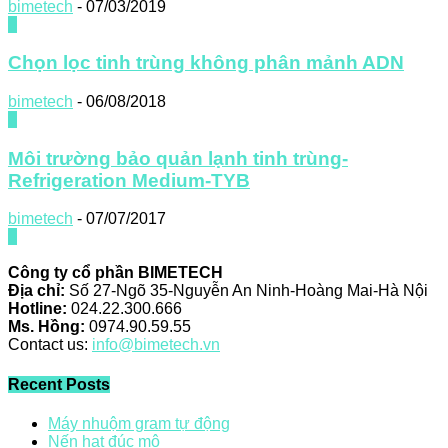
bimetech
-
07/03/2019
0
Chọn lọc tinh trùng không phân mảnh ADN
bimetech
-
06/08/2018
0
Môi trường bảo quản lạnh tinh trùng-
Refrigeration Medium-TYB
bimetech
-
07/07/2017
0
Công ty cổ phần BIMETECH
Địa chỉ:
Số 27-Ngõ 35-Nguyễn An Ninh-Hoàng Mai-Hà Nội
Hotline:
024.22.300.666
Ms. Hồng:
0974.90.59.55
Contact us:
info@bimetech.vn
Recent Posts
Máy nhuộm gram tự động
Nến hạt đúc mô