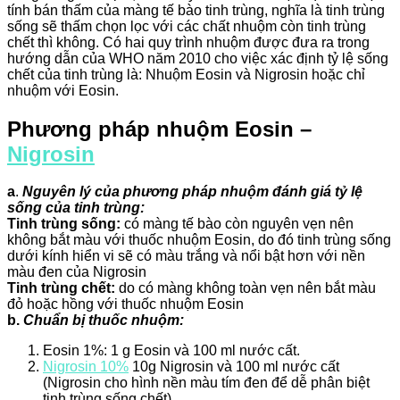
tính bán thấm của màng tế bào tinh trùng, nghĩa là tinh trùng
sống sẽ thấm chọn lọc với các chất nhuộm còn tinh trùng
chết thì không. Có hai quy trình nhuộm được đưa ra trong
hướng dẫn của WHO năm 2010 cho việc xác định tỷ lệ sống
chết của tinh trùng là: Nhuộm Eosin và Nigrosin hoặc chỉ
nhuộm với Eosin.
Phương pháp nhuộm Eosin –
Nigrosin
a
.
Nguyên lý của phương pháp nhuộm đánh giá tỷ lệ
sống của tinh trùng:
Tinh trùng sống:
có màng tế bào còn nguyên vẹn nên
không bắt màu với thuốc nhuộm Eosin, do đó tinh trùng sống
dưới kính hiển vi sẽ có màu trắng và nổi bật hơn với nền
màu đen của Nigrosin
Tinh trùng chết:
do có màng không toàn vẹn nên bắt màu
đỏ hoặc hồng với thuốc nhuộm Eosin
b.
Chuẩn bị thuốc nhuộm:
Eosin 1%: 1 g Eosin và 100 ml nước cất.
Nigrosin 10%
10g Nigrosin và 100 ml nước cất
(Nigrosin cho hình nền màu tím đen để dễ phân biệt
tinh trùng sống chết).