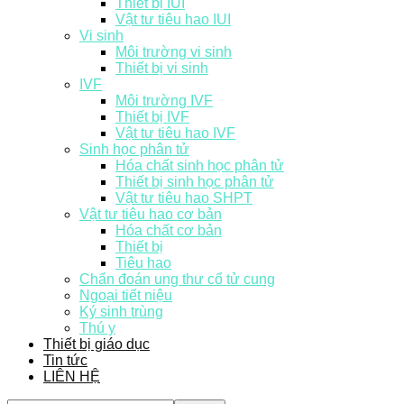
Thiết bị IUI
Vật tư tiêu hao IUI
Vi sinh
Môi trường vi sinh
Thiết bị vi sinh
IVF
Môi trường IVF
Thiết bị IVF
Vật tư tiêu hao IVF
Sinh học phân tử
Hóa chất sinh học phân tử
Thiết bị sinh học phân tử
Vật tư tiêu hao SHPT
Vật tư tiêu hao cơ bản
Hóa chất cơ bản
Thiết bị
Tiêu hao
Chẩn đoán ung thư cổ tử cung
Ngoại tiết niệu
Ký sinh trùng
Thú y
Thiết bị giáo dục
Tin tức
LIÊN HỆ