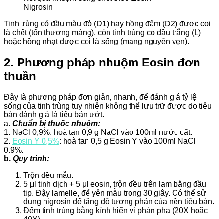
Nigrosin
Tinh trùng có đầu màu đỏ (D1) hay hồng đậm (D2) được coi
là chết (tổn thương màng), còn tinh trùng có đầu trắng (L)
hoặc hồng nhạt được coi là sống (màng nguyên vẹn).
2.
Phương pháp nhuộm Eosin đơn
thuần
Đây là phương pháp đơn giản, nhanh, để đánh giá tỷ lệ
sống của tinh trùng tuy nhiên không thể lưu trữ được do tiêu
bản đánh giá là tiêu bản ướt.
a.
Chuẩn bị thuốc nhuộm:
1. NaCl 0,9%: hoà tan 0,9 g NaCl vào 100ml nước cất.
2.
Eosin Y 0,5%
: hoà tan 0,5 g Eosin Y vào 100ml NaCl
0,9%.
b.
Quy trình:
Trộn đều mẫu.
5 μl tinh dịch + 5 μl eosin, trộn đều trên lam bằng đầu
tip. Đậy lamelle, để yên mẫu trong 30 giây. Có thể sử
dụng nigrosin để tăng độ tương phản của nền tiêu bản.
Đếm tinh trùng bằng kính hiển vi phản pha (20X hoặc