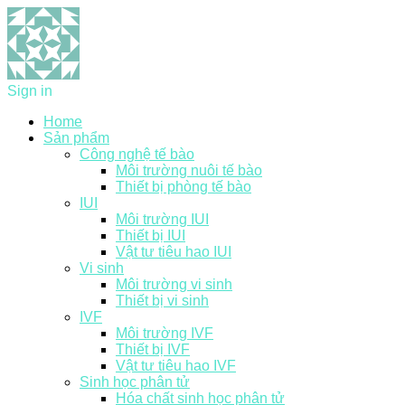
Sign in
Home
Sản phẩm
Công nghệ tế bào
Môi trường nuôi tế bào
Thiết bị phòng tế bào
IUI
Môi trường IUI
Thiết bị IUI
Vật tư tiêu hao IUI
Vi sinh
Môi trường vi sinh
Thiết bị vi sinh
IVF
Môi trường IVF
Thiết bị IVF
Vật tư tiêu hao IVF
Sinh học phân tử
Hóa chất sinh học phân tử