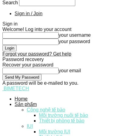
Search
Sign in / Join
Sign in
Welcome! Log into your account
your username
your password
Forgot your password? Get help
Password recovery
Recover your password
your email
A password will be e-mailed to you.
BIMETECH
Home
Sản phẩm
Công nghệ tế bào
Môi trường nuôi tế bào
Thiết bị phòng tế bào
IUI
Môi trường IUI