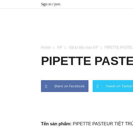
Sign in / Join
BIMETECH
Home
IVF
Vật tư tiêu hao IVF
PIPETTE PASTE
PIPETTE PAST
Share on Facebook
Tweet on Twitter
Tên sản phẩm:
PIPETTE PASTEUR TIỆT TR