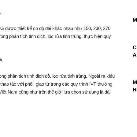
.
M
ược thiết kế có độ dài khác nhau như 150, 230, 270
g phân tích tinh dịch, lọc rửa tinh trùng, thực hiện quy
C
A
VA
ng phân tích tinh dịch đồ, lọc rửa tinh trùng. Ngoài ra kiểu
M
thao tác với phôi, giao tử trong các quy trình IVF thường
R
iệt Nam cũng như trên thế giới lựa chọn sử dụng là dài