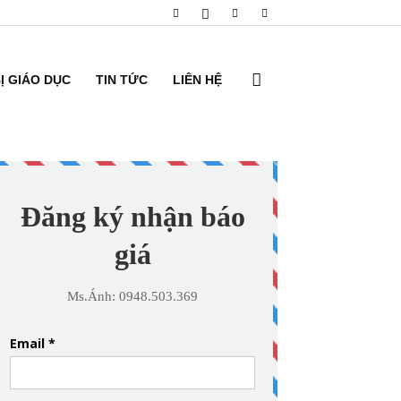
BỊ GIÁO DỤC
TIN TỨC
LIÊN HỆ