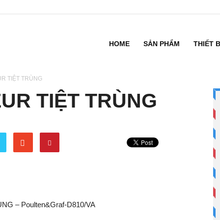
HOME
SẢN PHẨM
THIẾT 
UR TIỆT TRÙNG
EUR TIỆT TRÙNG
ÙNG –
Poulten&Graf-D810/VA