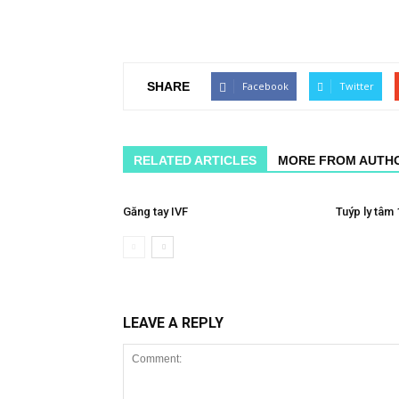
SHARE
Facebook
Twitter
RELATED ARTICLES
MORE FROM AUTH
Găng tay IVF
Tuýp ly tâm 
LEAVE A REPLY