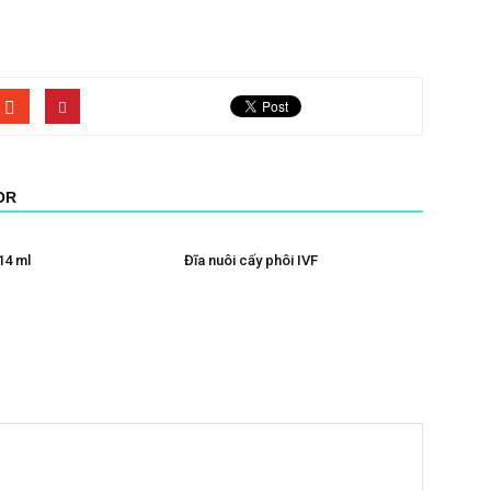
OR
14 ml
Đĩa nuôi cấy phôi IVF