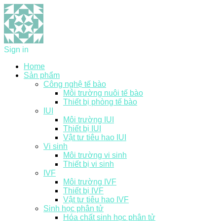
Sign in
Home
Sản phẩm
Công nghệ tế bào
Môi trường nuôi tế bào
Thiết bị phòng tế bào
IUI
Môi trường IUI
Thiết bị IUI
Vật tư tiêu hao IUI
Vi sinh
Môi trường vi sinh
Thiết bị vi sinh
IVF
Môi trường IVF
Thiết bị IVF
Vật tư tiêu hao IVF
Sinh học phân tử
Hóa chất sinh học phân tử