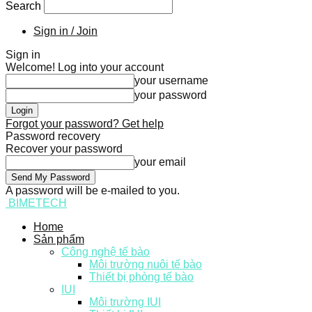
Search
Sign in / Join
Sign in
Welcome! Log into your account
your username
your password
Forgot your password? Get help
Password recovery
Recover your password
your email
A password will be e-mailed to you.
BIMETECH
Home
Sản phẩm
Công nghệ tế bào
Môi trường nuôi tế bào
Thiết bị phòng tế bào
IUI
Môi trường IUI