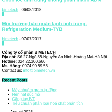
bimetech
-
06/08/2018
0
Môi trường bảo quản lạnh tinh trùng-
Refrigeration Medium-TYB
bimetech
-
07/07/2017
0
Công ty cổ phần BIMETECH
Địa chỉ:
Số 27-Ngõ 35-Nguyễn An Ninh-Hoàng Mai-Hà Nội
Hotline:
024.22.300.666
Ms. Hồng:
0974.90.59.55
Contact us:
info@bimetech.vn
Recent Posts
Máy nhuộm gram tự động
Nến hạt đúc mô
Găng tay IVF
Tiêu chuẩn phân loại hoá chất phân tích
August 2026