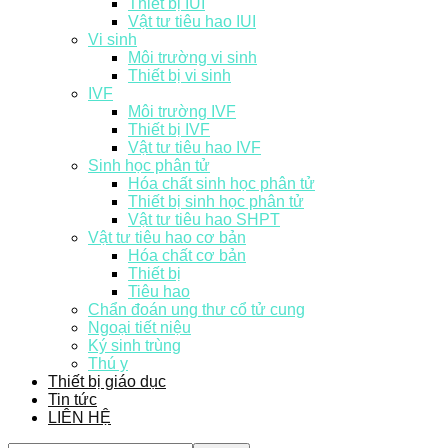
Thiết bị IUI
Vật tư tiêu hao IUI
Vi sinh
Môi trường vi sinh
Thiết bị vi sinh
IVF
Môi trường IVF
Thiết bị IVF
Vật tư tiêu hao IVF
Sinh học phân tử
Hóa chất sinh học phân tử
Thiết bị sinh học phân tử
Vật tư tiêu hao SHPT
Vật tư tiêu hao cơ bản
Hóa chất cơ bản
Thiết bị
Tiêu hao
Chẩn đoán ung thư cổ tử cung
Ngoại tiết niệu
Ký sinh trùng
Thú y
Thiết bị giáo dục
Tin tức
LIÊN HỆ