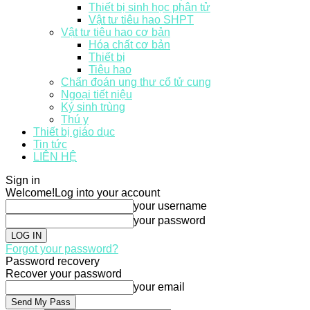
Thiết bị sinh học phân tử
Vật tư tiêu hao SHPT
Vật tư tiêu hao cơ bản
Hóa chất cơ bản
Thiết bị
Tiêu hao
Chẩn đoán ung thư cổ tử cung
Ngoại tiết niệu
Ký sinh trùng
Thú y
Thiết bị giáo dục
Tin tức
LIÊN HỆ
Sign in
Welcome!
Log into your account
your username
your password
Forgot your password?
Password recovery
Recover your password
your email