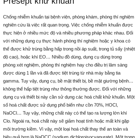
Presept khử khuẩn
Chống nhiễm khuẩn tại bệnh viện, phòng khám, phòng thí nghiệm
nghiên cứu là việc rất quan trọng. Việc chống nhiễm khuẩn được
thực hiện ở nhiều mức độ và nhiều phương pháp khác nhau. Đối
với những dụng cụ thực hành phòng thí nghiệm hoặc y khoa có
thể được khử trùng bằng hấp trong nồi áp suất, trong tủ sấy (nhiệt
độ cao), hoặc khí EO… Nhiều đồ dùng, dụng cụ dùng trong
phòng xét nghiệm, phòng thí nghiệm hay cho điều trị lâm sàng
được dùng 1 lần và đã được tiệt trùng từ nhà máy bằng tia
gamma. Tuy vậy, dụng cụ, bề mặt thiết bị, bề mặt giường bệnh…
không thể hấp tiệt trùng như thông thường được. Đối với những
dụng cụ và thiết bị này cần sử dụng các hoá chất khử khuẩn. Một
số hoá chất được sử dụng phổ biến như cồn 70%, HOCl,
NaOCl… Tuy vậy, những chất này có thể tạo ra lượng lớn khí
Clo. Ngoài ra, hoá chất này sẽ giảm hoạt tính hoặc mất khi gặp
môi trường kiềm. Vì vậy, một loại hoá chất thay thế an toàn và
hiệu quả hơn là NaDCC (sodium dichloroisocyanurate). Một trong