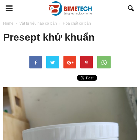
BIMETECH
Home
Vật tư tiêu hao cơ bản
Hóa chất cơ bản
Presept khử khuẩn