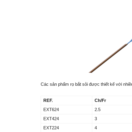
Các sản phẩm rọ bắt sỏi được thiết kế với nhiề
REF.
Ch
/
Fr
EXT624
2.5
EXT424
3
EXT224
4