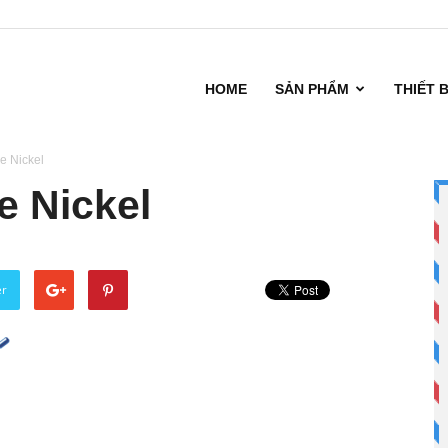
HOME
SẢN PHẨM
THIẾT 
ne Nickel
e Nickel
er