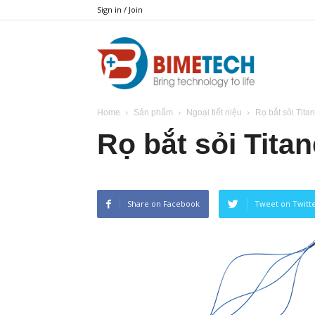
Sign in / Join
BIMETECH
Home
Sản phẩm
Ngoại tiết niệu
Rọ bắt sỏi Tita
Rọ bắt sỏi Titan
Share on Facebook
Tweet on Twitt