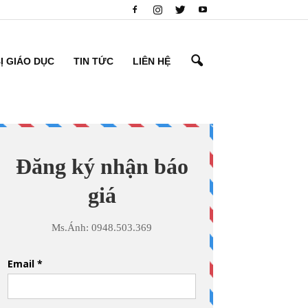
BỊ GIÁO DỤC
TIN TỨC
LIÊN HỆ