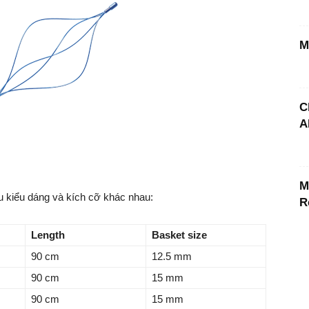
M
C
A
M
u kiểu dáng và kích cỡ khác nhau:
R
Length
Basket
size
90 cm
12.5 mm
90 cm
15 mm
90 cm
15 mm