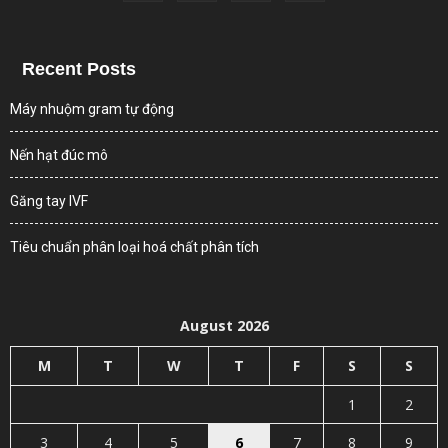
Recent Posts
Máy nhuộm gram tự động
Nến hạt đúc mô
Găng tay IVF
Tiêu chuẩn phân loại hoá chất phân tích
August 2026
M
T
W
T
F
S
S
1
2
3
4
5
6
7
8
9