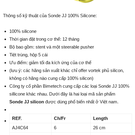
Thông số kỹ thuật của Sonde JJ 100% Silicone:
100% silicone
Thời gian đặt trong cơ thể: 12 tháng
Bộ bao gồm: stent và một steerable pusher
Tiệt trùng, hộp 5 cái
Ưu điểm: giảm tối đa kích ứng của cơ thể
(lưu ý: các hãng sản xuất khác chỉ offer vortek phủ silicon,
không có hãng nào cung cấp 100% silicon)
Công ty cổ phần Bimetech cung cấp các loại Sonde JJ 100%
sillicone khác nhau. Dưới đây là hai loại mã sản phẩm
Sonde
JJ silicon
được dùng phổ biến nhất ở Việt nam.
REF.
Ch
/
Fr
Length
AJ4C64
6
26 cm