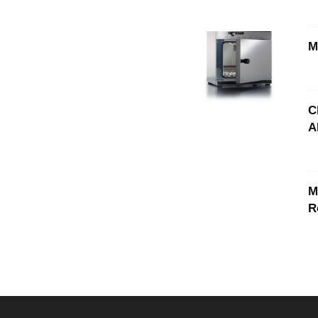
M
C
A
M
R