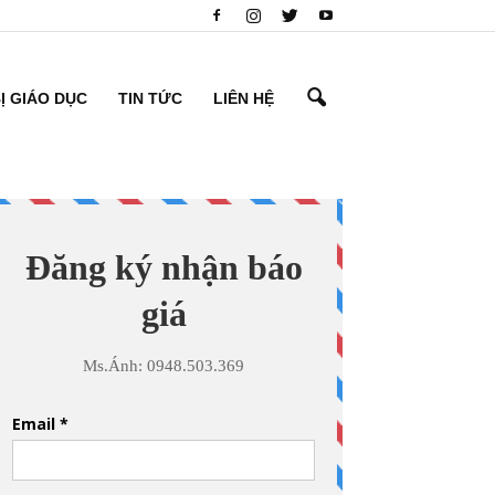
BỊ GIÁO DỤC
TIN TỨC
LIÊN HỆ