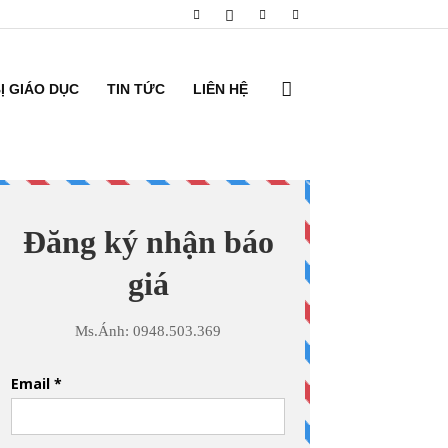
BỊ GIÁO DỤC
TIN TỨC
LIÊN HỆ