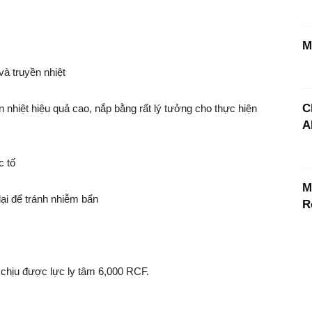
M
à truyền nhiệt
C
ền nhiệt hiệu quả cao, nắp bằng rất lý tưởng cho thực hiện
A
c tố
M
lại để tránh nhiễm bẩn
R
chịu được lực ly tâm 6,000 RCF.