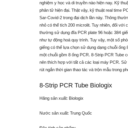
nghiệm y học và di truyền nào hiện nay. Kỹ thuậ
phân tử hiện đại. Thật vậy, kỹ thuật real time 
Sar-Covid-2 trong đại dịch lần này. Thông th
nhỏ có thể tích 200 microlit. Tuy nhiên, đối vớ
thường sử dụng đĩa PCR plate 96 hoặc 384 giến
như tự động hoá quy trình. Tuy vậy, một số p
giếng có thể lựa chọn sử dụng dạng chuỗi ống 
một chuỗi gồm 8 ống PCR. 8-Strip PCR Tube c
nên thích hợp với tất cả các loại máy PCR. Sử d
rút ngắn thời gian thao tác và trộn mẫu trong p
8-Strip PCR Tube Biologix
Hãng sản xuất: Biologix
Nước sản xuất: Trung Quốc
Đặc tính sản phẩm: