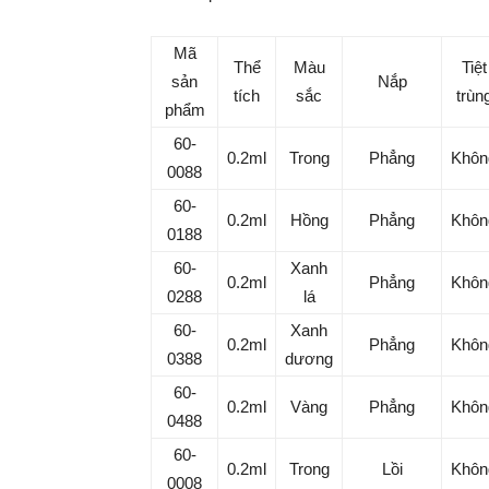
Mã
Thể
Màu
Tiệt
sản
Nắp
tích
sắc
trùn
phẩm
60-
0.2ml
Trong
Phẳng
Khôn
0088
60-
0.2ml
Hồng
Phẳng
Khôn
0188
60-
Xanh
0.2ml
Phẳng
Khôn
0288
lá
60-
Xanh
0.2ml
Phẳng
Khôn
0388
dương
60-
0.2ml
Vàng
Phẳng
Khôn
0488
60-
0.2ml
Trong
Lồi
Khôn
0008