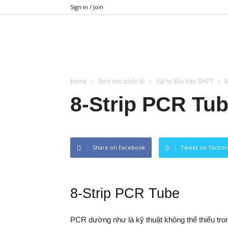
Sign in / Join
BIMETECH
Home
Sinh học phân tử
Vật tư tiêu hao SHPT
8
8-Strip PCR Tu
Share on Facebook
Tweet on Twitter
8-Strip PCR Tube
PCR dường như là kỹ thuật không thể thiếu tron