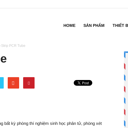
HOME
SẢN PHẨM
THIẾT 
-Strip PCR Tube
be
g bất kỳ phòng thí nghiệm sinh học phân tử, phòng xét