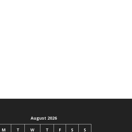
August 2026
M
T
W
T
F
S
S