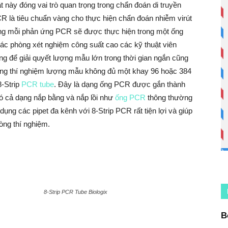
t này đóng vai trò quan trọng trong chẩn đoán di truyền
PCR là tiêu chuẩn vàng cho thực hiện chẩn đoán nhiễm virút
ường mỗi phản ứng PCR sẽ được thực hiện trong một ống
i các phòng xét nghiệm công suất cao các kỹ thuật viên
g để giải quyết lượng mẫu lớn trong thời gian ngắn cũng
hòng thí nghiệm lượng mẫu không đủ một khay 96 hoặc 384
8-Strip
PCR tube
. Đây là dạng ống PCR được gắn thành
ó cả dạng nắp bằng và nắp lồi như
ống PCR
thông thường
ụng các pipet đa kênh với 8-Strip PCR rất tiện lợi và giúp
hòng thí nghiệm.
8-Strip PCR Tube Biologix
B