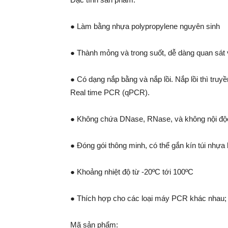
● Làm bằng nhựa polypropylene nguyên sinh
● Thành mỏng và trong suốt, dễ dàng quan sát v
● Có dạng nắp bằng và nắp lồi. Nắp lồi thì truy
Real time PCR (qPCR).
● Không chứa DNase, RNase, và không nội độ
● Đóng gói thông minh, có thể gắn kín túi nhựa 
● Khoảng nhiệt độ từ -20ºC tới 100ºC
● Thích hợp cho các loại máy PCR khác nhau; 
Mã sản phẩm: