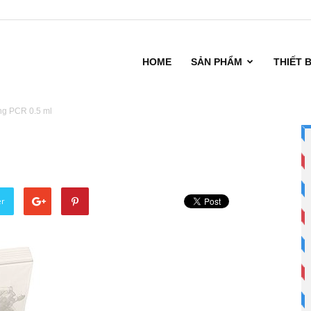
HOME
SẢN PHẨM
THIẾT 
g PCR 0.5 ml
er