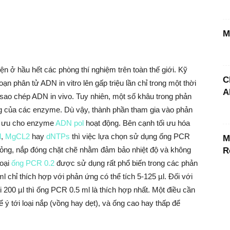
M
ện ở hầu hết các phòng thí nghiệm trên toàn thế giới. Kỹ
C
 phân tử ADN in vitro lên gấp triệu lần chỉ trong một thời
A
 sao chép ADN in vivo. Tuy nhiên, một số khâu trong phản
ng của các enzyme. Dù vậy, thành phần tham gia vào phản
ối ưu cho enzyme
ADN pol
hoạt động. Bên cạnh tối ưu hóa
l
,
MgCL2
hay
dNTPs
thì việc lựa chọn sử dụng ống PCR
M
ỏng, nắp đóng chặt chẽ nhằm đảm bảo nhiệt độ và không
R
Loại
ống PCR 0.2
được sử dụng rất phổ biến trong các phản
chỉ thích hợp với phản ứng có thể tích 5-125 µl. Đối với
200 µl thì ống PCR 0.5 ml là thích hợp nhất. Một điều cần
 ý tới loại nắp (vồng hay dẹt), và ống cao hay thấp để