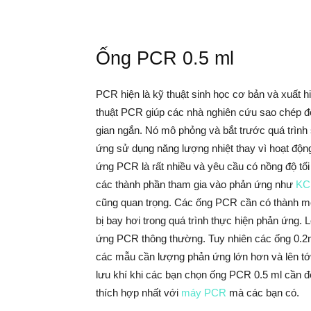
Ống PCR 0.5 ml
PCR hiện là kỹ thuật sinh học cơ bản và xuất hi
thuật PCR giúp các nhà nghiên cứu sao chép đoạn
gian ngắn. Nó mô phỏng và bắt trước quá trình
ứng sử dụng năng lượng nhiệt thay vì hoạt độ
ứng PCR là rất nhiều và yêu cầu có nồng độ t
các thành phần tham gia vào phản ứng như
KC
cũng quan trọng. Các ống PCR cần có thành m
bị bay hơi trong quá trình thực hiện phản ứng. 
ứng PCR thông thường. Tuy nhiên các ống 0.2ml 
các mẫu cần lượng phản ứng lớn hơn và lên tới 
lưu khí khi các bạn chọn ống PCR 0.5 ml cần để
thích hợp nhất với
máy PCR
mà các bạn có.