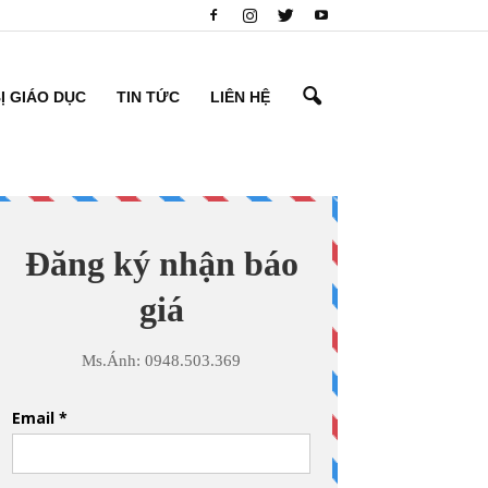
BỊ GIÁO DỤC
TIN TỨC
LIÊN HỆ