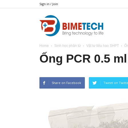
Sign in / Join
BIMETECH
Home
Sinh học phân tử
Vật tư tiêu hao SHPT
Ốn
Ống PCR 0.5 ml
Share on Facebook
Tweet on Twitt