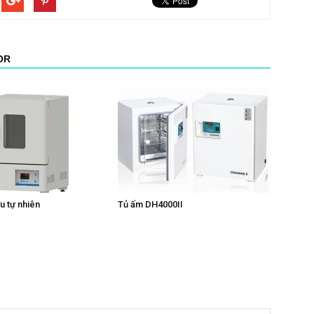
OR
u tự nhiên
Tủ ấm DH4000II