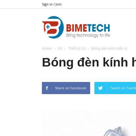
Sign in / Join
BIMETECH
Home
IUI
Thiết bị IUI
Bóng đèn kính hiển vi
Bóng đèn kính h
Share on Facebook
Tweet on Twitt