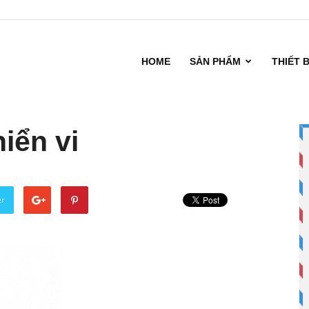
HOME
SẢN PHẨM
THIẾT 
iển vi
er