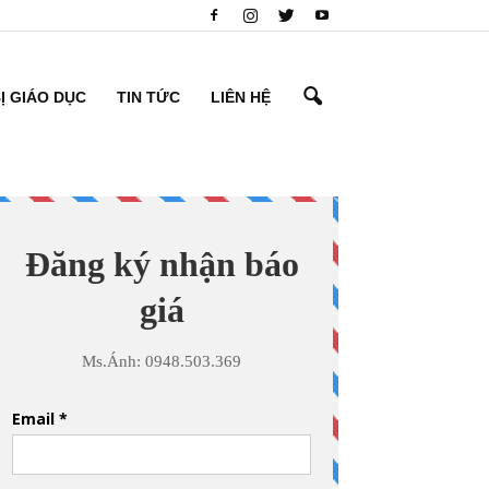
BỊ GIÁO DỤC
TIN TỨC
LIÊN HỆ