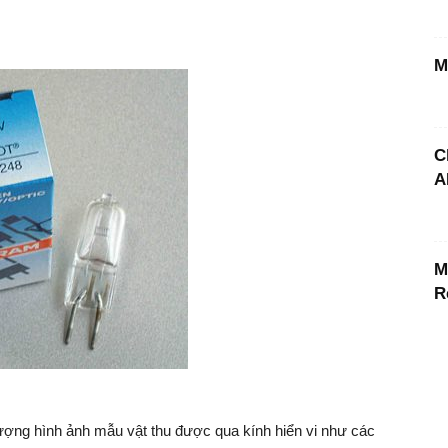
M
C
A
M
R
ượng hình ảnh mẫu vật thu được qua kính hiển vi như các