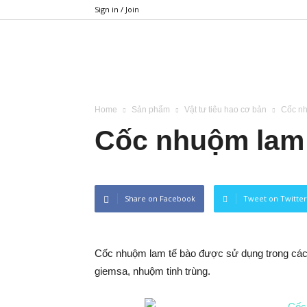
Sign in / Join
BIMETECH
Home
Sản phẩm
Vật tư tiêu hao cơ bản
Cốc nh
Cốc nhuộm lam 
Share on Facebook
Tweet on Twitter
Cốc nhuộm lam tế bào được sử dụng trong các
giemsa, nhuộm tinh trùng.