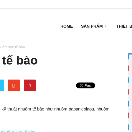
HOME
SẢN PHẨM
THIẾT 
uộm lam tế bào
tế bào
 kỹ thuật nhuộm tế bào như nhuộm papanicolaou, nhuộm