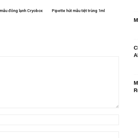
 mẫu đông lạnh Cryobox
Pipette hút mẫu tiệt trùng 1ml
M
C
A
M
R