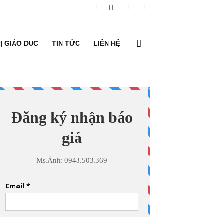
BỊ GIÁO DỤC
TIN TỨC
LIÊN HỆ