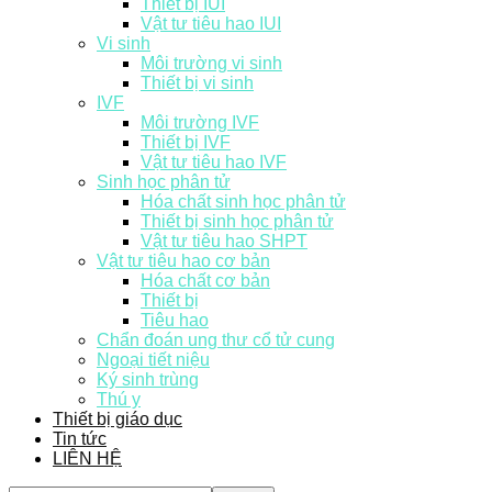
Thiết bị IUI
Vật tư tiêu hao IUI
Vi sinh
Môi trường vi sinh
Thiết bị vi sinh
IVF
Môi trường IVF
Thiết bị IVF
Vật tư tiêu hao IVF
Sinh học phân tử
Hóa chất sinh học phân tử
Thiết bị sinh học phân tử
Vật tư tiêu hao SHPT
Vật tư tiêu hao cơ bản
Hóa chất cơ bản
Thiết bị
Tiêu hao
Chẩn đoán ung thư cổ tử cung
Ngoại tiết niệu
Ký sinh trùng
Thú y
Thiết bị giáo dục
Tin tức
LIÊN HỆ