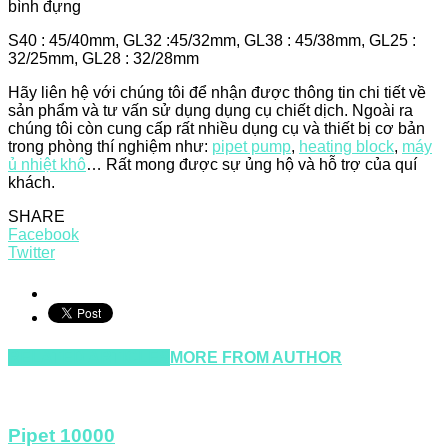
bình đựng
S40 : 45/40mm, GL32 :45/32mm, GL38 : 45/38mm, GL25 :
32/25mm, GL28 : 32/28mm
Hãy liên hệ với chúng tôi để nhận được thông tin chi tiết về
sản phẩm và tư vấn sử dụng dụng cụ chiết dịch. Ngoài ra
chúng tôi còn cung cấp rất nhiều dụng cụ và thiết bị cơ bản
trong phòng thí nghiệm như:
pipet pump
,
heating block
,
máy
ủ nhiệt khô
… Rất mong được sự ủng hộ và hỗ trợ của quí
khách.
SHARE
Facebook
Twitter
RELATED ARTICLES
MORE FROM AUTHOR
Pipet 10000