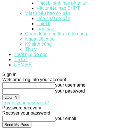
Thiết bị sinh học phân tử
Vật tư tiêu hao SHPT
Vật tư tiêu hao cơ bản
Hóa chất cơ bản
Thiết bị
Tiêu hao
Chẩn đoán ung thư cổ tử cung
Ngoại tiết niệu
Ký sinh trùng
Thú y
Thiết bị giáo dục
Tin tức
LIÊN HỆ
Sign in
Welcome!
Log into your account
your username
your password
Forgot your password?
Password recovery
Recover your password
your email