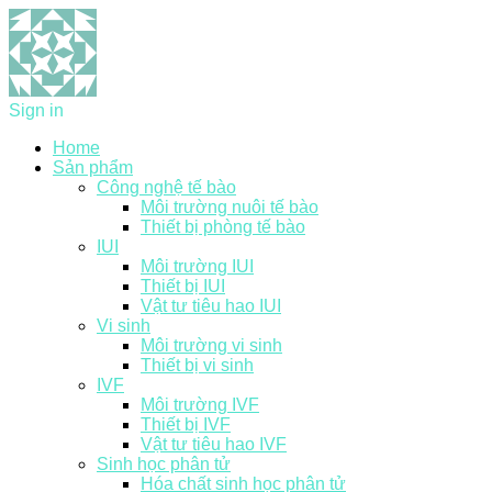
Sign in
Home
Sản phẩm
Công nghệ tế bào
Môi trường nuôi tế bào
Thiết bị phòng tế bào
IUI
Môi trường IUI
Thiết bị IUI
Vật tư tiêu hao IUI
Vi sinh
Môi trường vi sinh
Thiết bị vi sinh
IVF
Môi trường IVF
Thiết bị IVF
Vật tư tiêu hao IVF
Sinh học phân tử
Hóa chất sinh học phân tử