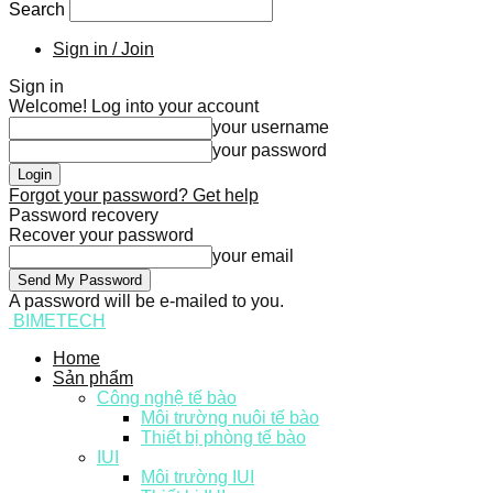
Search
Sign in / Join
Sign in
Welcome! Log into your account
your username
your password
Forgot your password? Get help
Password recovery
Recover your password
your email
A password will be e-mailed to you.
BIMETECH
Home
Sản phẩm
Công nghệ tế bào
Môi trường nuôi tế bào
Thiết bị phòng tế bào
IUI
Môi trường IUI