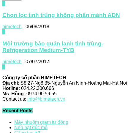
0
Chọn lọc tinh trùng không phân mảnh ADN
bimetech
-
06/08/2018
0
Môi trường bảo quản lạnh tinh trùng-
Refrigeration Medium-TYB
bimetech
-
07/07/2017
0
Công ty cổ phần BIMETECH
Địa chỉ:
Số 27-Ngõ 35-Nguyễn An Ninh-Hoàng Mai-Hà Nội
Hotline:
024.22.300.666
Ms. Hồng:
0974.90.59.55
Contact us:
info@bimetech.vn
Recent Posts
Máy nhuộm gram tự động
Nến hạt đúc mô
Găng tay IVF