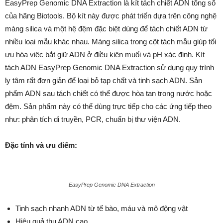
EasyPrep Genomic DNA Extraction là kít tách chiết ADN tổng số
của hãng Biotools. Bộ kít này được phát triển dựa trên công nghệ
màng silica và một hệ đệm đặc biệt dùng để tách chiết ADN từ
nhiều loại mẫu khác nhau. Màng silica trong cột tách mẫu giúp tối
ưu hóa việc bắt giữ ADN ở điều kiện muối và pH xác định. Kít
tách ADN EasyPrep Genomic DNA Extraction sử dụng quy trình
ly tâm rất đơn giản để loại bỏ tạp chất và tinh sạch ADN. Sản
phẩm ADN sau tách chiết có thể được hòa tan trong nước hoặc
đệm. Sản phẩm này có thể dùng trực tiếp cho các ứng tiếp theo
như: phân tích di truyền, PCR, chuẩn bị thư viện ADN.
Đặc tính và ưu điểm:
EasyPrep Genomic DNA Extraction
Tinh sạch nhanh ADN từ tế bào, máu và mô động vật
Hiệu quả thu ADN cao