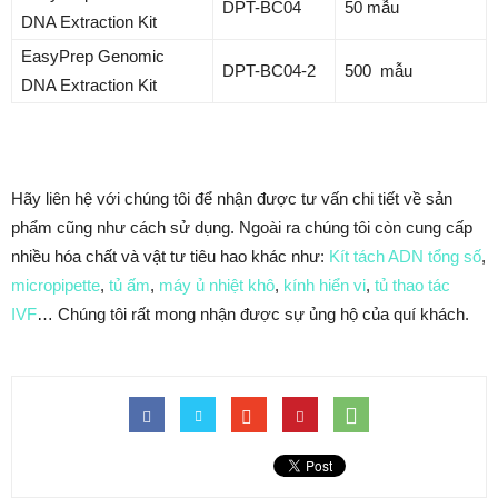
DPT-BC04
50 mẫu
DNA Extraction Kit
EasyPrep Genomic
DPT-BC04-2
500 mẫu
DNA Extraction Kit
Hãy liên hệ với chúng tôi để nhận được tư vấn chi tiết về sản
phẩm cũng như cách sử dụng. Ngoài ra chúng tôi còn cung cấp
nhiều hóa chất và vật tư tiêu hao khác như:
Kít tách ADN tổng số
,
micropipette
,
tủ ấm
,
máy ủ nhiệt khô
,
kính hiển vi
,
tủ thao tác
IVF
… Chúng tôi rất mong nhận được sự ủng hộ của quí khách.