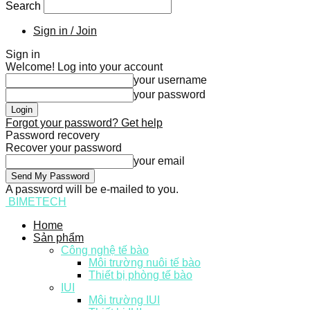
Search
Sign in / Join
Sign in
Welcome! Log into your account
your username
your password
Forgot your password? Get help
Password recovery
Recover your password
your email
A password will be e-mailed to you.
BIMETECH
Home
Sản phẩm
Công nghệ tế bào
Môi trường nuôi tế bào
Thiết bị phòng tế bào
IUI
Môi trường IUI