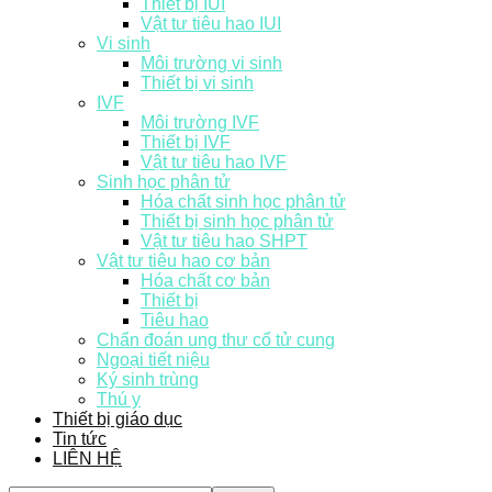
Thiết bị IUI
Vật tư tiêu hao IUI
Vi sinh
Môi trường vi sinh
Thiết bị vi sinh
IVF
Môi trường IVF
Thiết bị IVF
Vật tư tiêu hao IVF
Sinh học phân tử
Hóa chất sinh học phân tử
Thiết bị sinh học phân tử
Vật tư tiêu hao SHPT
Vật tư tiêu hao cơ bản
Hóa chất cơ bản
Thiết bị
Tiêu hao
Chẩn đoán ung thư cổ tử cung
Ngoại tiết niệu
Ký sinh trùng
Thú y
Thiết bị giáo dục
Tin tức
LIÊN HỆ