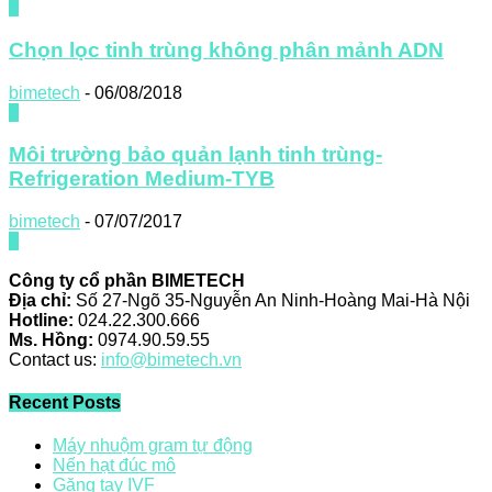
0
Chọn lọc tinh trùng không phân mảnh ADN
bimetech
-
06/08/2018
0
Môi trường bảo quản lạnh tinh trùng-
Refrigeration Medium-TYB
bimetech
-
07/07/2017
0
Công ty cổ phần BIMETECH
Địa chỉ:
Số 27-Ngõ 35-Nguyễn An Ninh-Hoàng Mai-Hà Nội
Hotline:
024.22.300.666
Ms. Hồng:
0974.90.59.55
Contact us:
info@bimetech.vn
Recent Posts
Máy nhuộm gram tự động
Nến hạt đúc mô
Găng tay IVF