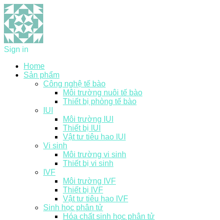
Sign in
Home
Sản phẩm
Công nghệ tế bào
Môi trường nuôi tế bào
Thiết bị phòng tế bào
IUI
Môi trường IUI
Thiết bị IUI
Vật tư tiêu hao IUI
Vi sinh
Môi trường vi sinh
Thiết bị vi sinh
IVF
Môi trường IVF
Thiết bị IVF
Vật tư tiêu hao IVF
Sinh học phân tử
Hóa chất sinh học phân tử