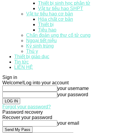
Thiết bị sinh học phân tử
Vật tư tiêu hao SHPT
Vật tư tiêu hao cơ bản
Hóa chất cơ bản
Thiết bị
Tiêu hao
Chẩn đoán ung thư cổ tử cung
Ngoại tiết niệu
Ký sinh trùng
Thú y
Thiết bị giáo dục
Tin tức
LIÊN HỆ
Sign in
Welcome!
Log into your account
your username
your password
Forgot your password?
Password recovery
Recover your password
your email