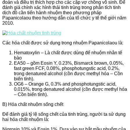
đoán và điều trị thích hợp cho các cặp vợ chồng vô sinh. Để
đánh giá chính xác hình thái tinh trùng trong phân tích tinh
dịch đồ cần tiến hành nhuộm theo phương pháp
Papanicolaou theo hướng dẫn của tổ chức y tế thế giới năm
2010.
Các hóa chất được sử dụng trong nhuộm Papanicolaou là:
Hematoxylin – Là chất được dùng để nhuộm nhân tế
bào
EA50 – gồm Eosin Y, 0.23%, Bismarck brown, 0.05%,
fast green FCF, 0.08%, phosphotungstic acid, 0.2%,
trong denatured alcohol (cồn được methyl hóa – Cồn
biến tính).
OG6 – Orange G, 0.3% and phosphotungstic acid,
0.015%, trong denatured alcohol (cồn được methyl hóa
– Cồn biến tính).
B) Hóa chất nhuộm sống chết
Để đánh giá tỷ lệ sống chết của tinh trùng, người ta sử dụng
hai hóa chất nhuộm là:
Nigrosin 10% và Eosin 1%. Dựa vào sự bắt mầu nhuộm của