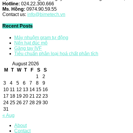
Hotline:
024.22.300.666
Ms. Hồng:
0974.90.59.55
Contact us:
info@bimetech.vn
Recent Posts
Máy nhuộm gram tự động
Nến hạt đúc mô
Găng tay IVF
Tiêu chuẩn phân loại hoá chất phân tích
August 2026
M
T
W
T
F
S
S
1
2
3
4
5
6
7
8
9
10
11
12
13
14
15
16
17
18
19
20
21
22
23
24
25
26
27
28
29
30
31
« Aug
About
Contact