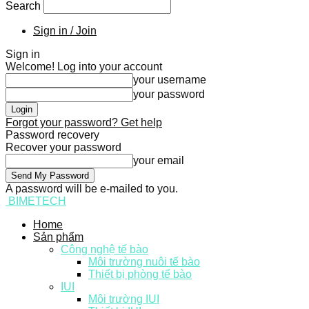
Search
Sign in / Join
Sign in
Welcome! Log into your account
your username
your password
Forgot your password? Get help
Password recovery
Recover your password
your email
A password will be e-mailed to you.
BIMETECH
Home
Sản phẩm
Công nghệ tế bào
Môi trường nuôi tế bào
Thiết bị phòng tế bào
IUI
Môi trường IUI