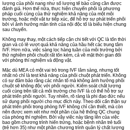
lượng của phôi nang như số lượng tế bào cũng cần được
đánh giá. Hơn thế nữa, thực hiện chuyển phôi là phương
pháp cuối cùng của thử nghiệm khả năng của một môi
trường, hoặc một vật tư tiếp xúc, để hỗ trợ sự phát triển phôi
bởi vì ảnh hưởng mãn tính của nội độc tố là biểu hiện chung
sau chuyển.
Không may thay, một cách tiếp cận chi tiết với QC là tốn thời
gian và có lẽ vượt quá khả năng của hầu hết các trung tâm
IVF. Hơn nữa, việc sàng lọc hàng tuần của môi trường bởi
thử nghiệm phôi chuột rất tốn kém, cả về mặt thời gian đối
với phòng thí nghiệm và động vật.
Mặc dù MEA có một vai trò trong IVF lâm sàng, nhưng tốt
nhất nó chỉ là test khả năng của phôi chuột phát triển. Không
có sự đảm bảo rằng các nhân tố mà không ảnh hưởng phôi
chuột sẽ không độc với phôi người. Kiểm soát chất lượng
cuối cùng trên tất cả môi trường cho IVF là có thể hỗ trợ sự
phát triển phôi người. Tuy nhiên, rõ ràng là phi đạo đức nếu
sử dụng phôi người cho mục đích này. Theo dõi cẩn thận sự
phát triển phôi trong phòng IVF không chỉ cần thiết, mà còn
nên được xem xét như một phần của hệ thống QC chung
của phòng thí nghiệm. Bởi vậy việc này tăng lên của việc
bao gồm chương trình hiến trứng, hoặc bệnh nhân trẻ tuổi
(trẻ hơn 35) như một phần chương trình quản lý chất lượng