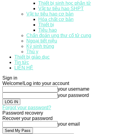
Thiết bị sinh học phân tử
Vật tư tiêu hao SHPT
Vật tư tiêu hao cơ bản
Hóa chất cơ bản
Thiết bị
Tiêu hao
Chẩn đoán ung thư cổ tử cung
Ngoại tiết niệu
Ký sinh trùng
Thú y
Thiết bị giáo dục
Tin tức
LIÊN HỆ
Sign in
Welcome!
Log into your account
your username
your password
Forgot your password?
Password recovery
Recover your password
your email