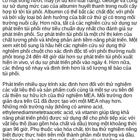
có mặt trong nước máy (ví dụ kim loại nặng). George và cộng
sự sử dụng mức cao của albumin huyết thanh trong nuôi cấy
hợp tử tới túi phôi. Albumin có thể bắt các chất độc với phôi
và bởi vậy loại bỏ ảnh hưởng của bất cứ thứ gì có trong môi
trường nuôi cấy. Hơn nữa, tất cả các nghiên cứu sử dụng sự
phát triển túi phôi như tiêu chuẩn duy nhất cho đánh giá sự
phát triển phôi. Sự phát triển túi phôi là một chỉ thị kém của
chất lượng phôi và không phản ánh tiềm năng phát triển. Một
xem xét bổ sung là hầu hết các nghiên cứu sử dụng thử
nghiệm phôi chuột cho xác định độc tố với phôi thường nuôi
phôi trong 24 đến 48 giờ dài hơn sự phát triển túi phôi xuất
hiện in vivo, ví dụ sự phát triển phôi vào ngày 4. Hơn nữa,
các thông số nhạy và định tính hơn là số lượng tế bào của
túi phôi.
Phát triển nhiều quy trình xác định hơn đối với thử nghiệm
các vật liệu thô và sản phẩm cuối cùng là một sự ưu tiên để
cải thiện sự hữu ích của thử nghiệm MEA. Môi trường đơn
giản dựa trên G1 đã được tạo với một MEA nhạy hơn.
Những môi trường này (không có amino acid,
ethylenediaminetetraacetic acid, và vitamin giúp tăng khả
năng phát triển phôi) được sử dụng để cho phôi tiếp xúc với
vật liệu thô (bao gồm hóa chất và dầu) trong một khoảng thời
gian 96 giờ. Phụ thuộc vào hóa chất, tới ba thử nghiệm riêng
biệt được thực hiện trên mỗi thành phần môi trường và dầu.