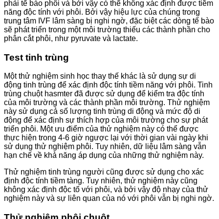
phải tế bào phôi và bởi vậy có thể không xác định được tiềm
năng độc tính với phôi. Bởi vậy hiệu lực của chúng trong
trung tâm IVF lâm sàng bị nghi ngờ, đặc biệt các dòng tế bào
sẽ phát triển trong một môi trường thiếu các thành phần cho
phân cắt phôi, như pyruvate và lactate.
Test tinh trùng
Một thử nghiệm sinh học thay thế khác là sử dụng sự di
động tinh trùng để xác định độc tính tiềm năng với phôi. Tinh
trùng chuột hasmter đã được sử dụng để kiểm tra độc tính
của môi trường và các thành phần môi trường. Thử nghiệm
này sử dụng cả số lượng tinh trùng di động và mức độ di
động để xác định sự thích hợp của môi trường cho sự phát
triển phôi. Một ưu điểm của thử nghiệm này có thể được
thực hiện trong 4-6 giờ ngược lại với thời gian vài ngày khi
sử dụng thử nghiệm phôi. Tuy nhiên, dữ liệu lâm sàng vẫn
hạn chế về khả năng áp dụng của những thử nghiệm này.
Thử nghiệm tinh trùng người cũng được sử dụng cho xác
định độc tính tiềm tàng. Tuy nhiên, thử nghiệm này cũng
không xác định độc tố với phôi, và bởi vậy độ nhạy của thử
nghiệm này và sự liên quan của nó với phôi vẫn bị nghi ngờ.
Thử nghiệm phôi chuột