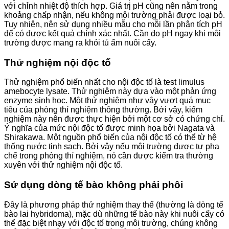
với chỉnh nhiệt độ thích hợp. Giá trị pH cũng nên nằm trong
khoảng chấp nhận, nếu không môi trường phải được loại bỏ.
Tuy nhiên, nên sử dụng nhiều mẫu cho mỗi lần phân tích pH
để có được kết quả chính xác nhất. Cần đo pH ngay khi môi
trường được mang ra khỏi tủ ấm nuôi cấy.
Thử nghiệm nội độc tố
Thử nghiệm phổ biến nhất cho nội độc tố là test limulus
amebocyte lysate. Thử nghiệm này dựa vào một phản ứng
enzyme sinh học. Một thử nghiệm như vậy vượt quá mục
tiêu của phòng thí nghiệm thông thường. Bởi vậy, kiểm
nghiệm này nên được thực hiện bởi một cơ sở có chứng chỉ.
Ý nghĩa của mức nội độc tố được minh họa bởi Nagata và
Shirakawa. Một nguồn phổ biến của nội độc tố có thể từ hệ
thống nước tinh sạch. Bởi vậy nếu môi trường được tự pha
chế trong phòng thí nghiệm, nó cần được kiểm tra thường
xuyên với thử nghiệm nội độc tố.
Sử dụng dòng tế bào không phải phôi
Đây là phương pháp thử nghiệm thay thế (thường là dòng tế
bào lai hybridoma), mặc dù những tế bào này khi nuôi cấy có
thể đặc biệt nhạy với độc tố trong môi trường, chúng không