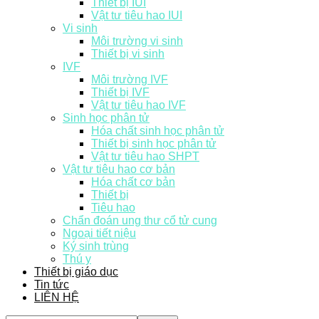
Thiết bị IUI
Vật tư tiêu hao IUI
Vi sinh
Môi trường vi sinh
Thiết bị vi sinh
IVF
Môi trường IVF
Thiết bị IVF
Vật tư tiêu hao IVF
Sinh học phân tử
Hóa chất sinh học phân tử
Thiết bị sinh học phân tử
Vật tư tiêu hao SHPT
Vật tư tiêu hao cơ bản
Hóa chất cơ bản
Thiết bị
Tiêu hao
Chẩn đoán ung thư cổ tử cung
Ngoại tiết niệu
Ký sinh trùng
Thú y
Thiết bị giáo dục
Tin tức
LIÊN HỆ