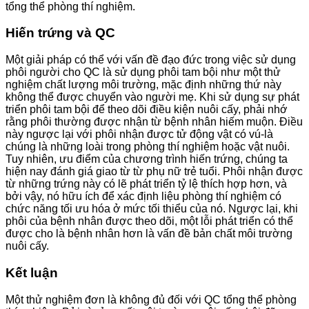
tổng thể phòng thí nghiệm.
Hiến trứng và QC
Một giải pháp có thể với vấn đề đạo đức trong việc sử dụng
phôi người cho QC là sử dụng phôi tam bội như một thử
nghiệm chất lượng môi trường, mặc định những thứ này
không thể được chuyển vào người mẹ. Khi sử dụng sự phát
triển phôi tam bội để theo dõi điều kiện nuôi cấy, phải nhớ
rằng phôi thường được nhận từ bệnh nhân hiếm muộn. Điều
này ngược lại với phôi nhận được tử động vật có vú-là
chúng là những loài trong phòng thí nghiệm hoặc vật nuôi.
Tuy nhiên, ưu điểm của chương trình hiến trứng, chúng ta
hiện nay đánh giá giao từ từ phụ nữ trẻ tuổi. Phôi nhận được
từ những trứng này có lẽ phát triển tỷ lệ thích hợp hơn, và
bởi vậy, nó hữu ích để xác định liệu phòng thí nghiệm có
chức năng tối ưu hóa ở mức tối thiểu của nó. Ngược lại, khi
phôi của bệnh nhân được theo dõi, một lỗi phát triển có thể
được cho là bệnh nhân hơn là vấn đề bản chất môi trường
nuôi cấy.
Kết luận
Một thử nghiệm đơn là không đủ đối với QC tổng thể phòng