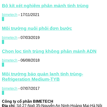
Bộ kít xét nghiệm phân mảnh tinh trùng
bimetech
-
17/11/2021
0
Môi trường nuôi phôi đơn bước
bimetech
-
07/03/2019
0
Chọn lọc tinh trùng không phân mảnh ADN
bimetech
-
06/08/2018
0
Môi trường bảo quản lạnh tinh trùng-
Refrigeration Medium-TYB
bimetech
-
07/07/2017
0
Công ty cổ phần BIMETECH
Địa chỉ:
Số 27-Ngõ 35-Nguyễn An Ninh-Hoàng Mai-Hà Nội