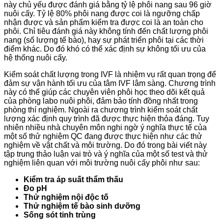
này chủ yếu được đánh giá bằng tỷ lệ phôi nang sau 96 giờ
nuôi cấy. Tỷ lệ 80% phôi nang được coi là ngưỡng chấp
nhận được và sản phẩm kiểm tra được coi là an toàn cho
phôi. Chỉ tiêu đánh giá này không tính đến chất lượng phôi
nang (số lượng tế bào), hay sự phát triển phôi tại các thời
điểm khác. Do đó khó có thể xác định sự không tối ưu của
hệ thống nuôi cấy.
Kiểm soát chất lượng trong IVF là nhiệm vụ rất quan trọng để
đảm sự vận hành tối ưu của tâm IVF lâm sàng. Chương trình
này có thể giúp các chuyên viên phôi học theo dõi kết quả
của phòng labo nuôi phôi, đảm bảo tính đồng nhất trong
phòng thí nghiệm. Ngoài ra chương trình kiểm soát chất
lượng xác định quy trình đã được thực hiện thỏa đáng. Tuy
nhiên nhiều nhà chuyên môn nghi ngờ ý nghĩa thực tế của
một số thử nghiệm QC đang được thực hiện như các thử
nghiệm về vật chất và môi trường. Do đó trong bài viết này
tập trung thảo luận vai trò và ý nghĩa của một số test và thử
nghiệm liên quan với môi trường nuôi cấy phôi như sau:
Kiểm tra áp suất thẩm thấu
Đo pH
Thử nghiệm nội độc tố
Thử nghiệm tế bào sinh dưỡng
Sống sót tinh trùng