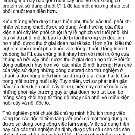
Những thứ này bao gồm nuôi cấy phôi với và không có
protein và sử dụng chuột CF1 để tạo một phương pháp test
phôi chuột toàn diện hơn.
Kiểu thử nghiệm được thực hiện phụ thuộc vào tuổi phôi khi
nhận và dòng chuột được sử dụng. Ảnh hường của điều
kiện nuôi cấy lên phôi chuột là tỷ lệ nghịch với tuổi phôi khi
thu (ví dụ phôi một tế bào là dễ bị tổn thương với độc tính
hơn phôi được thu ở giai đoạn hai tế bào. Hơn nữa, kiểu thử
nghiệm phôi chuột phụ thuộc vào dòng chuột. Dòng Inbred
và dòng lai F1 của chúng là ít nhạy hơn với môi trường của
chúng và bởi vậy phôi được thu ở giai đoạn hợp tử. Phôi từ
dòng outbred nhạy hơn với các nhân tố môi trường. Hạn chế
của việc sử dụng những dòng outbred cho thử nghiệm ở
chuột là do chúng biểu hiện sự dừng ở giai đoạn hai tế bào
trong môi trường nuôi cấy. Tuy nhiên, với sự phát triển gần
đây của điều kiện nuôi cấy tối ưu, hiện nay có thể nuôi cấy
những phôi này thường quy từ giai đoạn hợp tử. Loại bỏ
màng sáng khỏi hợp tử tăng độ nhạy của phôi với điều kiện
nuôi cấy và nội độc tố.
Thử nghiệm phôi chuột đã chứng minh hữu ích trong việc
sàng lọc các độc tố tiềm tàng với phôi có mặt trong dụng cụ
được sử dụng trong công việc lâm sàng. Việc sử dụng hiện
nay của các thử nghiệm ổn định, được yêu cầu cho các sản
phẩm được chấp thuận bởi FDA, đã cho phép kiển tra vật