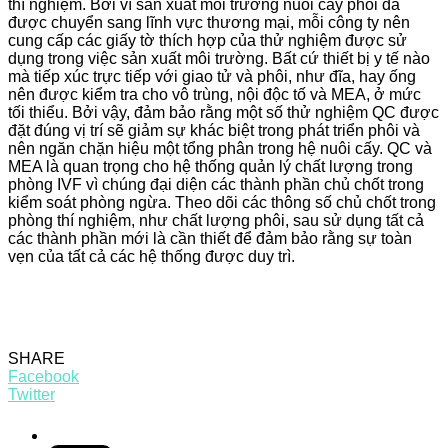
thí nghiệm. Bởi vì sản xuất môi trường nuôi cấy phôi đã
được chuyển sang lĩnh vực thương mại, mỗi công ty nên
cung cấp các giấy tờ thích hợp của thử nghiệm được sử
dụng trong việc sản xuất môi trường. Bất cứ thiết bị y tế nào
mà tiếp xúc trực tiếp với giao tử và phôi, như đĩa, hay ống
nên được kiểm tra cho vô trùng, nội độc tố và MEA, ở mức
tối thiểu. Bởi vậy, đảm bảo rằng một số thử nghiệm QC được
đặt đúng vị trí sẽ giảm sự khác biệt trong phát triển phôi và
nên ngăn chặn hiệu một tổng phân trong hệ nuôi cấy. QC và
MEA là quan trọng cho hệ thống quản lý chất lượng trong
phòng IVF vì chúng đại diện các thành phần chủ chốt trong
kiểm soát phòng ngừa. Theo dõi các thông số chủ chốt trong
phòng thí nghiệm, như chất lượng phôi, sau sử dụng tất cả
các thành phần mới là cần thiết để đảm bảo rằng sự toàn
vẹn của tất cả các hệ thống được duy trì.
SHARE
Facebook
Twitter