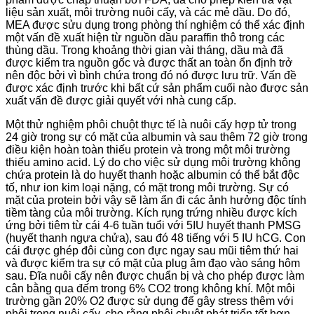
liệu sản xuất, môi trường nuôi cấy, và các mẻ dầu. Do đó,
MEA được sửu dụng trong phòng thí nghiệm có thể xác định
một vấn đề xuất hiện từ nguồn dầu paraffin thô trong các
thùng dầu. Trong khoảng thời gian vài tháng, dầu mà đã
được kiểm tra nguồn gốc và được thất an toàn ổn định trở
nên độc bởi vì bình chứa trong đó nó được lưu trữ. Vấn đề
được xác định trước khi bất cứ sản phẩm cuối nào được sản
xuất vấn đề được giải quyết với nhà cung cấp.
Một thử nghiệm phôi chuột thực tế là nuôi cấy hợp tử trong
24 giờ trong sự có mặt của albumin và sau thêm 72 giờ trong
điều kiện hoàn toàn thiếu protein và trong một môi trường
thiếu amino acid. Lý do cho việc sử dụng môi trường không
chứa protein là do huyết thanh hoặc albumin có thể bắt độc
tố, như ion kim loại nặng, có mặt trong môi trường. Sự có
mặt của protein bởi vậy sẽ làm ẩn đi các ảnh hưởng độc tính
tiềm tàng của môi trường. Kích rụng trứng nhiều được kích
ứng bởi tiêm từ cái 4-6 tuần tuổi với 5IU huyết thanh PMSG
(huyết thanh ngựa chửa), sau đó 48 tiếng với 5 IU hCG. Con
cái được ghép đôi cùng con đực ngay sau mũi tiêm thứ hai
và được kiểm tra sự có mặt của plug âm đạo vào sáng hôm
sau. Đĩa nuôi cấy nên được chuẩn bị và cho phép được làm
cân bằng qua đếm trong 6% CO2 trong không khí. Một môi
trường gần 20% O2 được sử dụng để gây stress thêm với
phôi trong nuôi cấy, cho rằng phôi chuột phát triển tốt hơn