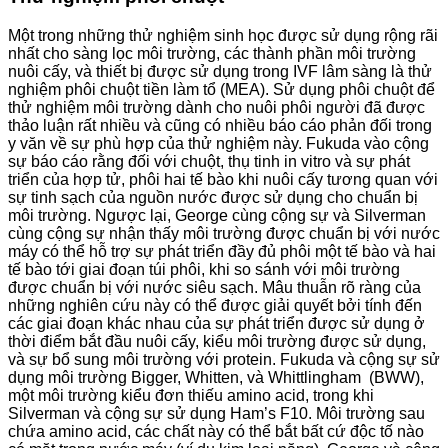
Một trong những thử nghiệm sinh học được sử dụng rộng rãi
nhất cho sàng lọc môi trường, các thành phần môi trường
nuôi cấy, và thiết bị được sử dụng trong IVF lâm sàng là thử
nghiệm phôi chuột tiền làm tổ (MEA). Sử dụng phôi chuột để
thử nghiệm môi trường dành cho nuôi phôi người đã được
thảo luận rất nhiều và cũng có nhiều báo cáo phản đối trong
y văn về sự phù hợp của thử nghiệm này. Fukuda vào cộng
sự báo cáo rằng đối với chuột, thụ tinh in vitro và sự phát
triển của hợp tử, phôi hai tế bào khi nuôi cấy tương quan với
sự tinh sạch của nguồn nước được sử dụng cho chuẩn bị
môi trường. Ngược lại, George cùng cộng sự và Silverman
cùng cộng sự nhận thấy môi trường được chuẩn bị với nước
máy có thể hỗ trợ sự phát triển đầy đủ phôi một tế bào và hai
tế bào tới giai đoạn túi phôi, khi so sánh với môi trường
được chuẩn bị với nước siêu sạch. Mâu thuẫn rõ ràng của
những nghiên cứu này có thể được giải quyết bởi tính đến
các giai đoạn khác nhau của sự phát triển được sử dụng ở
thời điểm bắt đầu nuôi cấy, kiểu môi trường được sử dụng,
và sự bổ sung môi trường với protein. Fukuda và cộng sự sử
dụng môi trường Bigger, Whitten, và Whittlingham (BWW),
một môi trường kiểu đơn thiếu amino acid, trong khi
Silverman và cộng sự sử dụng Ham’s F10. Môi trường sau
chứa amino acid, các chất này có thể bắt bất cứ độc tố nào