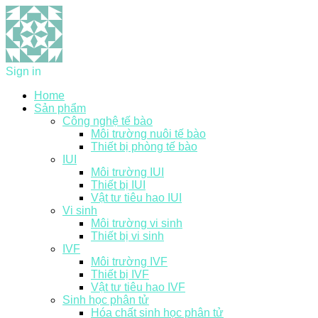
Sign in
Home
Sản phẩm
Công nghệ tế bào
Môi trường nuôi tế bào
Thiết bị phòng tế bào
IUI
Môi trường IUI
Thiết bị IUI
Vật tư tiêu hao IUI
Vi sinh
Môi trường vi sinh
Thiết bị vi sinh
IVF
Môi trường IVF
Thiết bị IVF
Vật tư tiêu hao IVF
Sinh học phân tử
Hóa chất sinh học phân tử