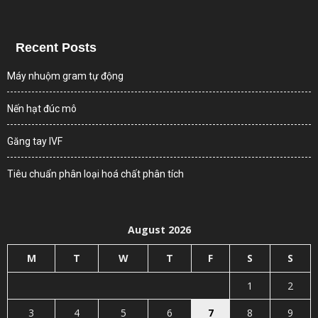
Recent Posts
Máy nhuộm gram tự động
Nến hạt đúc mô
Găng tay IVF
Tiêu chuẩn phân loại hoá chất phân tích
August 2026
M
T
W
T
F
S
S
1
2
3
4
5
6
7
8
9