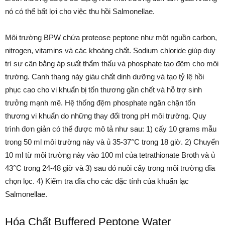
nó có thể bất lợi cho việc thu hồi Salmonellae.
Môi trường BPW chứa proteose peptone như một nguồn carbon,
nitrogen, vitamins và các khoáng chất. Sodium chloride giúp duy
trì sự cân bằng áp suất thẩm thấu và phosphate tạo đệm cho môi
trường. Canh thang này giàu chất dinh dưỡng và tạo tỷ lệ hồi
phục cao cho vi khuẩn bị tổn thương gần chết và hỗ trợ sinh
trưởng mạnh mẽ. Hệ thống đệm phosphate ngăn chặn tổn
thương vi khuẩn do những thay đổi trong pH môi trường. Quy
trình đơn giản có thể được mô tả như sau: 1) cấy 10 grams mẫu
trong 50 ml môi trường này và ủ 35-37°C trong 18 giờ. 2) Chuyển
10 ml từ môi trường này vào 100 ml của tetrathionate Broth và ủ
43°C trong 24-48 giờ và 3) sau đó nuôi cấy trong môi trường đĩa
chọn lọc. 4) Kiểm tra đĩa cho các đặc tính của khuẩn lạc
Salmonellae.
Hóa Chất Buffered Peptone Water