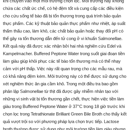
khi chuyển vào một môi trường chọn lọc. Môi trường này không
chứa các chất ức chế, có hệ đệm tốt và cung cấp các điều kiện
cho cứu sống tế bào đã bị tổn thương trong quá trình bảo quản
thực phẩm. Các kỹ thuật bảo quản thực phẩm như nhiệt, áp suất
thẩm thấu cao, làm khô, các chất bảo quản hoặc thay đổi pH có
thể gây ra tổn thương dẫn đến tử cong ở vi khuẩn Salmonellae.
Kết quả này đã được xác nhận bởi hai nhà nghiên cứu Edel và
Kampelmacher. Buffered Peptone Water trong suốt giai đoạn tiền
làm giàu giúp khôi phục các tế bào tổn thương mà có thể nhạy
cảm với pH thấp. Việc này rất quan trọng cho các mẫu rau, mà
có khả năng đệm kém. Môi trường này có thể được sử dụng cho
xét nghiệm thức ăn gia cầm khô. Trong một điều tra bao gồm
phân lập Salmonellae từ thịt đã được gây nhiễm nhân tạo với
những vi sinh vật bị tổn thương gần chết, thực hiện việc tiền làm
giàu trong Buffered Peptone Water ở 37°C trong 18 giờ trước khi
chọn lọc trong Tetrathionate Brilliant Green Bile Broth cho thấy kết
quả vượt trội so với phương pháp lựa chọn trực tiếp. Lactose
broth thường được sử dụng như môi trường tiền làm giàu nhưng