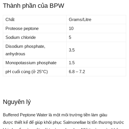
Thành phần của BPW
Chất
Grams/Litre
Proteose peptone
10
Sodium chloride
5
Disodium phosphate,
3.5
anhydrous
Monopotassium phosphate
1.5
pH cuối cùng (ở 25°C)
6.8 – 7.2
Nguyên lý
Buffered Peptone Water là một môi trường tiền làm giàu
được thiết kế để giúp khôi phục Salmonellae bị tổn thương trước