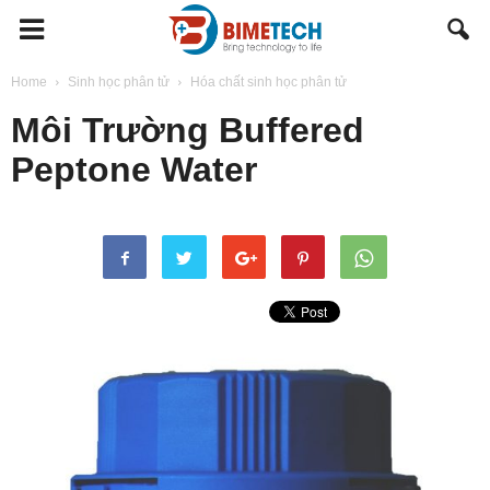
BIMETECH
Home
Sinh học phân tử
Hóa chất sinh học phân tử
Môi Trường Buffered
Peptone Water