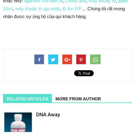
khác như:
agarose cho điện di
,
Cresyl ánh
,
máy khuấy từ
,
pipet
10ml
,
máy khuấy từ gia nhiệt
,
tủ ấm IVF
… Chúng tôi rất mong
nhận được sự ủng hộ của quí khách hàng.
RELATED ARTICLES
MORE FROM AUTHOR
DNA Away