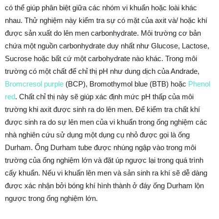
có thể giúp phân biệt giữa các nhóm vi khuẩn hoặc loài khác
nhau. Thử nghiệm này kiểm tra sự có mặt của axit và/ hoặc khí
được sản xuất do lên men carbonhydrate. Môi trường cơ bản
chứa một nguồn carbonhydrate duy nhất như Glucose, Lactose,
Sucrose hoặc bất cứ một carbohydrate nào khác. Trong môi
trường có một chất để chỉ thị pH như dung dịch của Andrade,
Bromcresol purple
(BCP), Bromothymol blue (BTB) hoặc
Phenol
red
. Chất chỉ thị này sẽ giúp xác định mức pH thấp của môi
trường khi axit được sinh ra do lên men. Để kiểm tra chất khí
được sinh ra do sự lên men của vi khuẩn trong ống nghiệm các
nhà nghiên cứu sử dụng một dụng cụ nhỏ được gọi là ống
Durham. Ống Durham tube được nhúng ngập vào trong môi
trường của ống nghiệm lớn và đặt úp ngược lại trong quá trình
cấy khuẩn. Nếu vi khuẩn lên men và sản sinh ra khí sẽ dễ dàng
được xác nhận bởi bóng khí hình thành ở đáy ống Durham lộn
ngược trong ống nghiệm lớn.