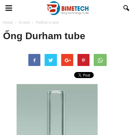
BIMETECH
Home
Vi sinh
Thiết bị vi sinh
Ống Durham tube