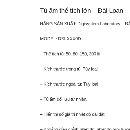
Tủ ấm thể tích lớn – Đài Loan
HÃNG SẢN XUẤT: Digisystem Laboratory – Đ
MODEL: DSI-XXX0D
– Thể tích tủ: 50, 80, 150, 300 lít
– Kích thước trong tủ: Tùy loại
– Kích thước ngoài tủ: Tùy loại
– Tủ ấm đối lưu tự nhiên.
– Hiển thị số giá trị nhiệt độ cài đặt.
– Khoảng điều chỉnh nhiệt độ: nhiệt độ môi trư