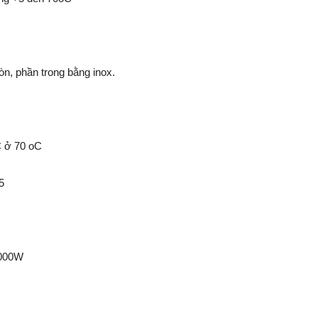
n, phần trong bằng inox.
C ở 70 oC
5
1000W