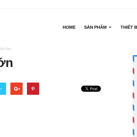
HOME
SẢN PHẨM
THIẾT 
ích lớn
lớn
er