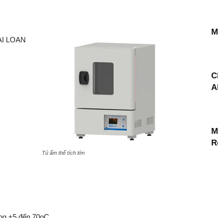
M
ÀI LOAN
C
A
M
R
Tủ ấm thể tích lớn
ờng +5 đến 70oC