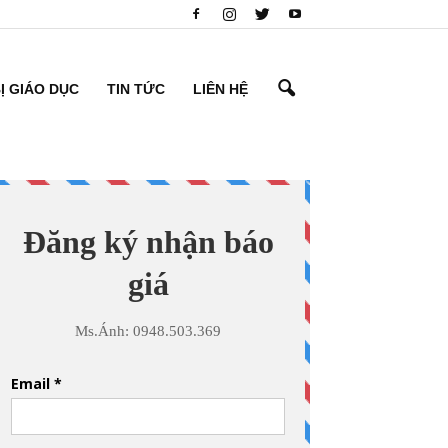
BỊ GIÁO DỤC
TIN TỨC
LIÊN HỆ