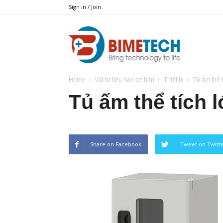
Sign in / Join
BIMETECH
Home
Vật tư tiêu hao cơ bản
Thiết bị
Tủ ấm thể t
Tủ ấm thể tích 
Share on Facebook
Tweet on Twitt