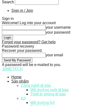
Search
Sign in / Join
Sign in
Welcome! Log into your account
your username
your password
Forgot your password? Get help
Password recovery
Recover your password
your email
A password will be e-mailed to you.
BIMETECH
Home
Sản phẩm
Công nghệ tế bào
Môi trường nuôi tế bào
Thiết bị phòng tế bào
IUI
Môi trường IUI