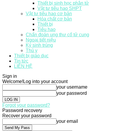
Thiết bị sinh học phân tử
Vật tư tiêu hao SHPT
Vật tư tiêu hao cơ bản
Hóa chất cơ bản
Thiết bị
Tiêu hao
Chẩn đoán ung thư cổ tử cung
Ngoại tiết niệu
Ký sinh trùng
Thú y
Thiết bị giáo dục
Tin tức
LIÊN HỆ
Sign in
Welcome!
Log into your account
your username
your password
Forgot your password?
Password recovery
Recover your password
your email