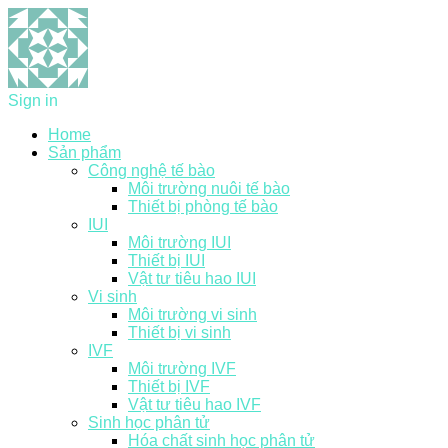
Sign in
Home
Sản phẩm
Công nghệ tế bào
Môi trường nuôi tế bào
Thiết bị phòng tế bào
IUI
Môi trường IUI
Thiết bị IUI
Vật tư tiêu hao IUI
Vi sinh
Môi trường vi sinh
Thiết bị vi sinh
IVF
Môi trường IVF
Thiết bị IVF
Vật tư tiêu hao IVF
Sinh học phân tử
Hóa chất sinh học phân tử