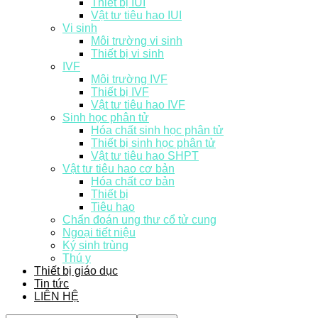
Thiết bị IUI
Vật tư tiêu hao IUI
Vi sinh
Môi trường vi sinh
Thiết bị vi sinh
IVF
Môi trường IVF
Thiết bị IVF
Vật tư tiêu hao IVF
Sinh học phân tử
Hóa chất sinh học phân tử
Thiết bị sinh học phân tử
Vật tư tiêu hao SHPT
Vật tư tiêu hao cơ bản
Hóa chất cơ bản
Thiết bị
Tiêu hao
Chẩn đoán ung thư cổ tử cung
Ngoại tiết niệu
Ký sinh trùng
Thú y
Thiết bị giáo dục
Tin tức
LIÊN HỆ