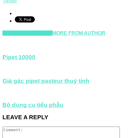
Twitter
RELATED ARTICLES
MORE FROM AUTHOR
Pipet 10000
Giá gác pipet pasteur thuỷ tinh
Bộ dụng cụ tiểu phẫu
LEAVE A REPLY