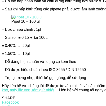
– Có thể hấp hoàn toàn và chịu đựng khử trùng hơi nước ở 121
– Sau khi hấp khử trùng các pipette phải được làm lạnh xuống
Pipet 10 – 100 ul
– Bước hiệu chỉnh : 1µl
– Sai số : ± 0.15% tại 100µl
± 0.40% tại 50µl
± 1.50% tại 10µl
– Dễ dàng hiệu chuẩn với dụng cụ kèm theo
– Đã được hiệu chuẩn theo ISO 8655 / DIN 12650
– Trọng lượng nhẹ , thiết kế gọn gàng, dễ sử dụng
Hãy liên hệ với chúng tôi để được tư vấn chi tiết về sản phẩ
khô
,
máy lắc tròn
,
tấm giữ nhiệt
… Liên hệ với chúng tôi ngay 
SHARE
Facebook